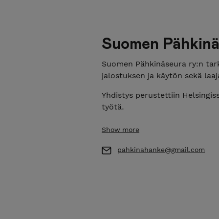
Suomen Pähkinä
Suomen Pähkinäseura ry:n tark
jalostuksen ja käytön sekä laa
Yhdistys perustettiin Helsing
työtä.
The Finnish Nut Tree Society 
Show more
Finland.
pahkinahanke@gmail.com