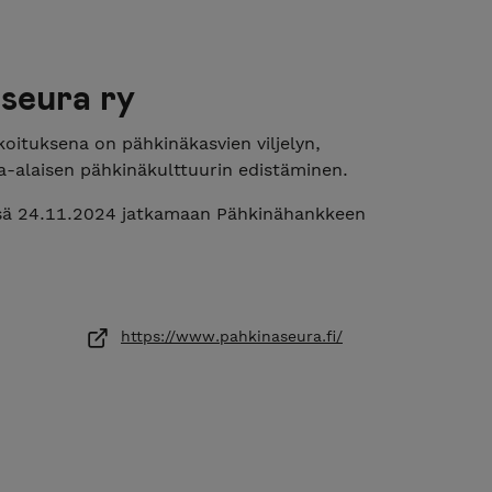
seura ry
oituksena on pähkinäkasvien viljelyn,
ja-alaisen pähkinäkulttuurin edistäminen.
issä 24.11.2024 jatkamaan Pähkinähankkeen
promotes nut growing and nut culture in
https://www.pahkinaseura.fi/