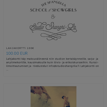
LAHJAKORTTI 100€
100.00 EUR
Lahjakortti käy maksuvälineenä niin studion kertakäynneille, sarja- ja
anytimekortille, kausimaksulle kuin tiivis- ja erikoiskursseihin. Kurssi-
ilmoittautumiset ja -tiedustelut info@studioshangrila.fi Lahjakortti on
…