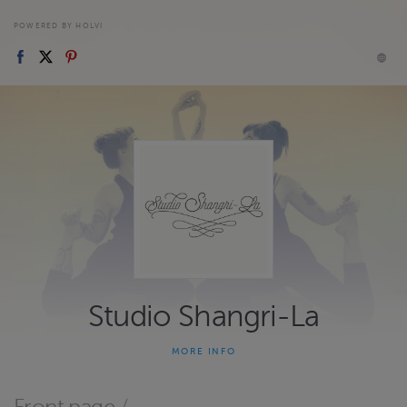
POWERED BY HOLVI
Studio Shangri-La
MORE INFO
Studio Shangri-La'n kurssit, workshopit ja palvelut.
Studio
Shangri-La & The Shangri-La School of Showgirls - burleskikoulu
ja kehonhuoltostudio.
Vattuniemenkatu 15 B, Helsinki