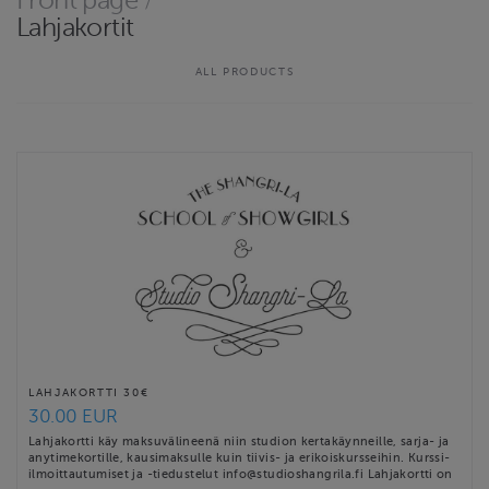
Front page
/
Lahjakortit
(Liikunta-eduilla ei voi maksaa verkkokaupassa: tee ostos oman
edun sovelluksen kautta, ja ole yhteydessä meihin mailitse!)
ALL PRODUCTS
Website
http://www.studioshangrila.fi
Contact email
info@studioshangrila.fi
Studio Shangri-La terms & conditions
LAHJAKORTTI 30€
30.00 EUR
Lahjakortti käy maksuvälineenä niin studion kertakäynneille, sarja- ja
anytimekortille, kausimaksulle kuin tiivis- ja erikoiskursseihin. Kurssi-
ilmoittautumiset ja -tiedustelut info@studioshangrila.fi Lahjakortti on