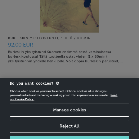
BURLESKIN YKSITYISTUNTI, 1 HLÖ / 60 MIN
92.00 EUR
Burleskin yksityistunti Suomen ensimmäisessä varsinaisessa
burleskikoulussa! Tällä tuotteella ostat yhden (1 x 60min)
yksityistunnin yhdelle henkilölle. Voit oppia burleskin perusteet, …
Do you want cookies? 🍪
Choose which cookies you want to accept. Optional cookies let us show you
personalised ads and marketing — making your Holvi experience even sweeter.
Read
our Cookie Policy.
CREATE
YOUR OWN HOLVI ONLINE STORE IN MINUTES.
Manage cookies
Holvi Payment Services Ltd is regulated by the Financial Supervisory Authority of
Finland as an Authorised Payment Institution with license to operate in the
European Economic Area.
Reject All
© 2026 Holvi Payment Services Ltd.