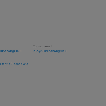
Contact email
ioshangrila.fi
info@studioshangrila.fi
a terms & conditions