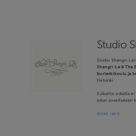
Studio 
Studio Shangri-La'n
Shangri-La & The 
burleskikoulu ja 
Helsinki
(Liikunta-eduilla 
edun sovelluksen ka
MORE INFO