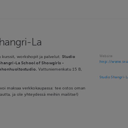
Shangri-La
Website
 kurssit, workshopit ja palvelut.
Studio
http://www.stud
Shangri-La School of Showgirls -
kehonhuoltostudio.
Vattuniemenkatu 15 B,
Studio Shangri-L
ei voi maksaa verkkokaupassa: tee ostos oman
utta, ja ole yhteydessä meihin mailitse!)