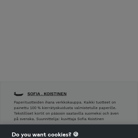
SOFIA . KOISTINEN
Paperituotteiden ihana verkkokauppa. Kaikki tuotteet on
painettu 100 % kierrätyskuidusta valmistetulle paperille.
Tekstilliset kortit on pääosin saatavilla suomeksi och även
på svenska. Suunnittelija: kuvittaja Sofia Koistinen
Shop Terms and Conditions
Do you want cookies? 🍪
Shop privacy policy