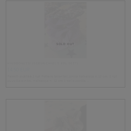
SOLD OUT
HIUSDONITSI (SCRUNCHIE) 5 KPL SETTI
14.50 EUR
Paketti sisältää 2 kpl Pellava laventeli,jonka halkaisija n.12 cm. 2 kpl
puuvilla pinkki, halkaisija n. 12 cm 1 kpl puuvilla …