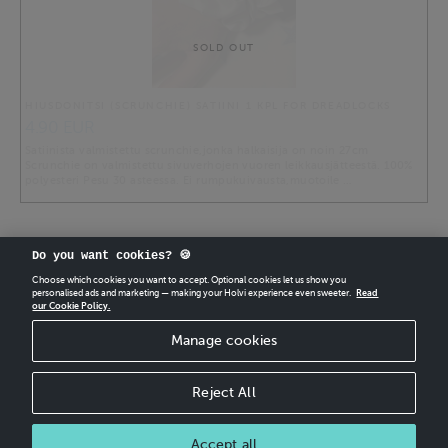
SOLD OUT
HIUSDONITSI (SCRUNCHIE) SATIINI 1 KPL FOR DREADLOCKS
4.90 EUR
Satiinista valmistettu scrunchie,jonka halkaisija on noin 27cm
Scrunchie on valmistettu sivuverhojen vuoren leikkausjätteestä. 100%
polyesteri Pesu 30 asteessa. Ei rumpukuivausta,muotoile …
Do you want cookies? 🍪
Choose which cookies you want to accept. Optional cookies let us show you
personalised ads and marketing — making your Holvi experience even sweeter.
Read
our Cookie Policy.
CREATE
YOUR OWN HOLVI ONLINE STORE IN MINUTES.
Manage cookies
Holvi Payment Services Ltd is regulated by the Financial Supervisory Authority of
Finland as an Authorised Payment Institution with license to operate in the
European Economic Area.
Reject All
© 2026 Holvi Payment Services Ltd.
Shop Terms and Conditions
CANCEL ORDER
Accept all