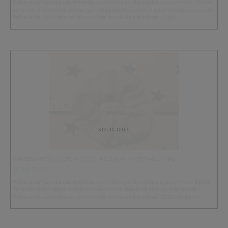
Pellavakankaasta valmistettu scrunchie,jonka halkaisija on noin 12 cm.
Scrunchie on valmistettu tyynynpäällisistä syntyvästä leikkausjätteestä.
Pellavasta valmistetut scrunchiet kestävät käytössä. 100% …
SOLD OUT
HIUSDONITSI (SCRUNCHIE) PELLAVA NATURAL 1 KPL
4.90 EUR
Pellavakankaasta valmistettu scrunchie,jonka halkaisija on noin 13cm.
Scrunchie on valmistettu sivuverhoista jäävästä leikkausjätteestä.
Pellavasta valmistetut scrunchiet kestävät käytössä. 100% esipesty …