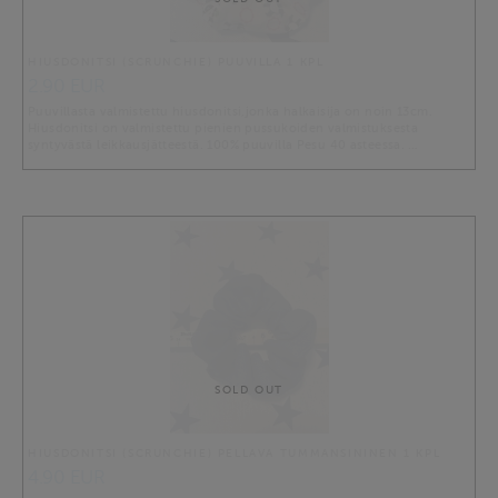
HIUSDONITSI (SCRUNCHIE) PUUVILLA 1 KPL
2.90 EUR
Puuvillasta valmistettu hiusdonitsi,jonka halkaisija on noin 13cm.
Hiusdonitsi on valmistettu pienien pussukoiden valmistuksesta
syntyvästä leikkausjätteestä. 100% puuvilla Pesu 40 asteessa. …
SOLD OUT
HIUSDONITSI (SCRUNCHIE) PELLAVA TUMMANSININEN 1 KPL
4.90 EUR