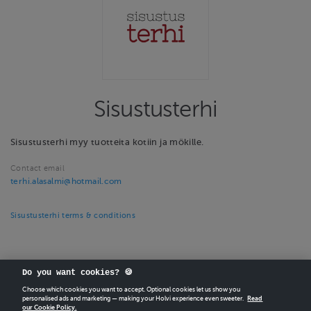
Sisustusterhi
Sisustusterhi myy tuotteita kotiin ja mökille.
Contact email
terhi.alasalmi@hotmail.com
Sisustusterhi terms & conditions
Do you want cookies? 🍪
Choose which cookies you want to accept. Optional cookies let us show you
personalised ads and marketing — making your Holvi experience even sweeter.
Read
CREATE
YOUR OWN HOLVI ONLINE STORE IN MINUTES.
our Cookie Policy.