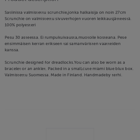
Satiinista valmistettu scrunchie,jonka halkaisija on noin 27cm
Scrunchie on valmistettu sivuverhojen vuoren leikkausjätteestä.
100% polyesteri
Pesu 30 asteessa. Ei rumpukuivausta,muotoile kosteana. Pese
ensimmäisen kerran erikseen tai samanväristen vaatteiden
kanssa.
Scrunchie designed for dreadlocks.You can also be worn as a
bracelet or an anklet. Packed in a small,cute miami blue blux box.
Valmistettu Suomessa. Made in Finland. Handmadeby terhi.