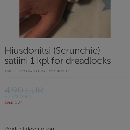
Hiusdonitsi (Scrunchie)
satiini 1 kpl for dreadlocks
JOULU
YSTÄVÄNPÄIVÄ
SCRUNCHIE
4.90 EUR
Incl. VAT 25.50%
SOLD OUT
Product description