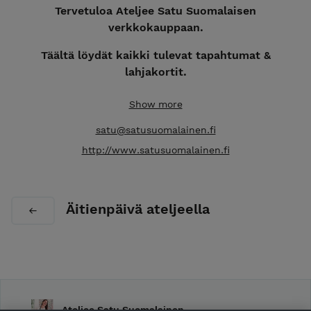
Tervetuloa Ateljee Satu Suomalaisen
verkkokauppaan.
Täältä löydät kaikki tulevat tapahtumat &
lahjakortit.
Seuraavan kuukauden avoimet tapahtumat
Show more
julkaistaan edellisen kuun puolessa välissä.
satu@satusuomalainen.fi
Esimerkiksi maaliskuun tapahtumat julkaistaan
verkkokauppaan helmikuun puolessa välissä.
http://www.satusuomalainen.fi
Ateljee sijaitsee Kuopion keskustassa osoitteessa
Sairaalakatu 9.
Äitienpäivä ateljeella
Ateljee Satu Suomalainen