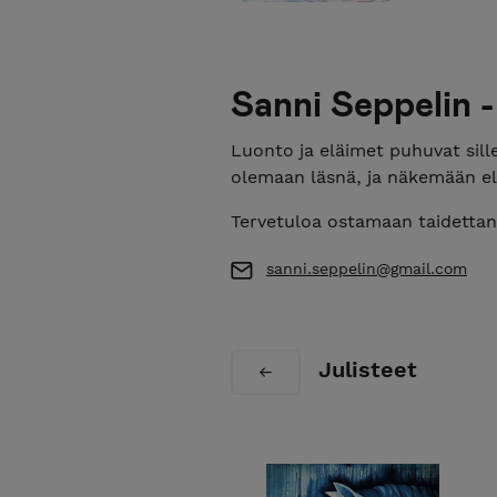
Sanni Seppelin 
Luonto ja eläimet puhuvat sill
olemaan läsnä, ja näkemään 
Tervetuloa ostamaan taidettani
sanni.seppelin@gmail.com
Julisteet