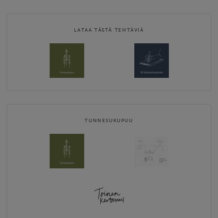
luotettava lääkäri LL, FM (tiedeviestintä), psykoterapeutti
(perheterapeutti) sekä kirjallisuusterapeutti ja kirjallisuusterapian
kouluttaja.
LATAA TÄSTÄ TEHTÄVIÄ
Website
https://www.sanamieli.fi/
Contact email
mirja.heikkila@mielekas.com
Sanamieli-verkkokauppa terms & conditions
TUNNESUKUPUU