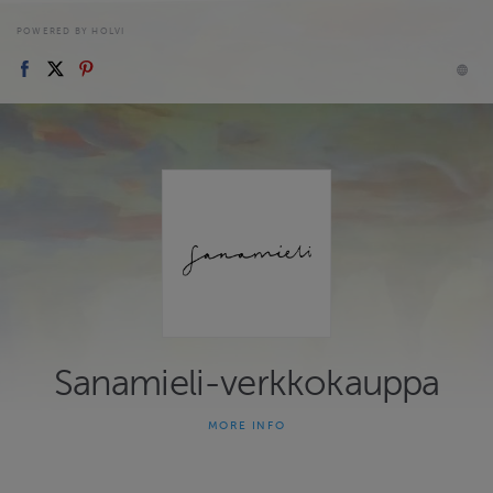
POWERED BY HOLVI
Sanamieli-verkkokauppa
MORE INFO
Sanamielen verkkokaupasta saat Mirjan Heikkilän
kirjallisuusterapia- ja sukupuupalveluita. Herkkäkorvainen tyttö -
kirja löytyy myös hyllystä. Mirja on jalat maassa elävä, luova ja