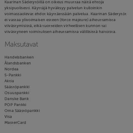
Kaarinan Sädetytöillä on oikeus muuttaa näitä ehtoja
yksipuolisesti. Käyttäjä hyväksyy palvelun kulloinkin
voimassaolevat ehdot käyttäessään palvelua. Kaarinan Sädetytöt
ei vastaa ylivoimaisen esteen (force majeure) aiheuttamista
viivästymisistä, eikä tuotteiden virheellisen kunnon tai
viivästyneen toimituksen aiheuttamista välillisistä haitoista.
Maksutavat
Handelsbanken
Ålandsbanken
Nordea
S-Pankki
Aktia
Säästöpankki
Osuuspankki
Danske Bank
POP Pankki
Oma Säästöpankki
Visa
MasterCard