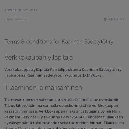
POWERED BY HOLVI
HELP CENTRE
ENGLISH
Terms & conditions for Kaarinan Sädetytöt ry
Verkkokaupan ylläpitäjä
Verkkokauppaa ylläpitää Partiolippukunta Kaarinan Sädetytöt ry
(jäljempänä Kaarinan Sädetytöt), Y-tunnus 1714765-8.
Tilaaminen ja maksaminen
Tilattavat tuotteet valitaan kotisivuilla lisäämällä ne ostoskoriin.
Tilaus lähetetään maksamalla ostoskorin sisältö verkkokaupan
kassatoiminnossa. Verkkokaupan maksunvälittäjänä toimii Holvi
Payment Services Oy (Y-tunnus 2193756-4). Tehdessäsi tilauksen
hyväksyt nämä toimitusehdot sekä tuotteiden hinnat. Tilauksesta
lähetetään tilausvahvistus sähköpostitse ostajan antamaan