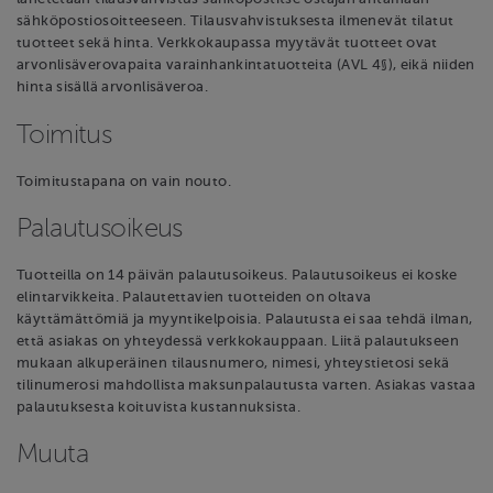
sähköpostiosoitteeseen. Tilausvahvistuksesta ilmenevät tilatut
tuotteet sekä hinta. Verkkokaupassa myytävät tuotteet ovat
arvonlisäverovapaita varainhankintatuotteita (AVL 4§), eikä niiden
hinta sisällä arvonlisäveroa.
Toimitus
Toimitustapana on vain nouto.
Palautusoikeus
Tuotteilla on 14 päivän palautusoikeus. Palautusoikeus ei koske
elintarvikkeita. Palautettavien tuotteiden on oltava
käyttämättömiä ja myyntikelpoisia. Palautusta ei saa tehdä ilman,
että asiakas on yhteydessä verkkokauppaan. Liitä palautukseen
mukaan alkuperäinen tilausnumero, nimesi, yhteystietosi sekä
tilinumerosi mahdollista maksunpalautusta varten. Asiakas vastaa
palautuksesta koituvista kustannuksista.
Muuta