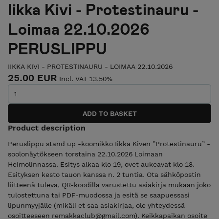
Iikka Kivi - Protestinauru -
Loimaa 22.10.2026
PERUSLIPPU
IIKKA KIVI - PROTESTINAURU - LOIMAA 22.10.2026
25.00 EUR
Incl. VAT 13.50%
Product description
Peruslippu stand up -koomikko Iikka Kiven ”Protestinauru” -
soolonäytökseen torstaina 22.10.2026 Loimaan
Heimolinnassa. Esitys alkaa klo 19, ovet aukeavat klo 18.
Esityksen kesto tauon kanssa n. 2 tuntia. Ota sähköpostin
liitteenä tuleva, QR-koodilla varustettu asiakirja mukaan joko
tulostettuna tai PDF-muodossa ja esitä se saapuessasi
lipunmyyjälle (mikäli et saa asiakirjaa, ole yhteydessä
osoitteeseen remakkaclub@gmail.com). Keikkapaikan osoite