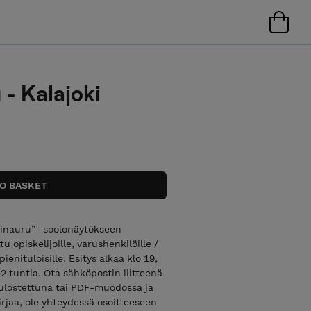
 - Kalajoki
tinauru” -soolonäytökseen
u opiskelijoille, varushenkilöille /
 pienituloisille. Esitys alkaa klo 19,
2 tuntia. Ota sähköpostin liitteenä
tulostettuna tai PDF-muodossa ja
irjaa, ole yhteydessä osoitteeseen