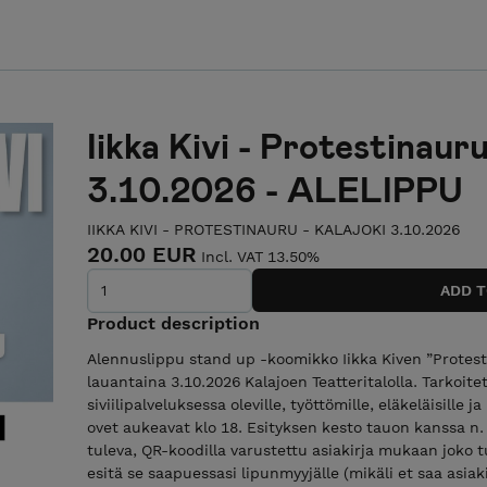
Iikka Kivi - Protestinauru
3.10.2026 - ALELIPPU
IIKKA KIVI - PROTESTINAURU - KALAJOKI 3.10.2026
20.00 EUR
Incl. VAT 13.50%
Product description
Alennuslippu stand up -koomikko Iikka Kiven ”Protes
lauantaina 3.10.2026 Kalajoen Teatteritalolla. Tarkoitett
siviilipalveluksessa oleville, työttömille, eläkeläisille ja
ovet aukeavat klo 18. Esityksen kesto tauon kanssa n. 
tuleva, QR-koodilla varustettu asiakirja mukaan joko 
esitä se saapuessasi lipunmyyjälle (mikäli et saa asiak