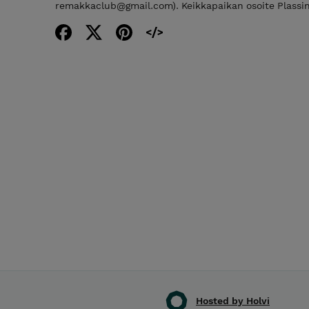
remakkaclub@gmail.com). Keikkapaikan osoite Plassinti
Hosted by Holvi