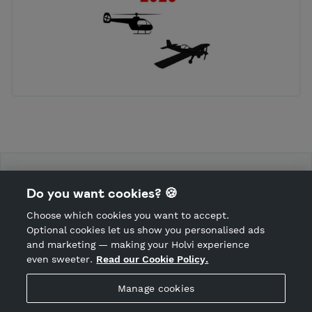
RC-Nummela RY
Do you want cookies? 🍪
Choose which cookies you want to accept.
CANCEL ORDER
Optional cookies let us show you personalised ads
and marketing — making your Holvi experience
even sweeter.
Read our Cookie Policy.
Hosted by Holvi
Manage cookies
Holvi Payment Services Ltd is regulated by the Financial
Supervisory Authority of Finland as an Authorised Payment