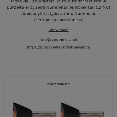
lennokki-, rc-kopteri- ja rc-autoharrastusta ja
puitteita erityisesti Nummelan lentokentän (EFNU)
alueella yhteistyössä mm. Nummelan
Lentokeskuksen kanssa.
Show more
info@rcnummela.net
https://rcnummela.yhdistysavain.fi/
Avainmaksut