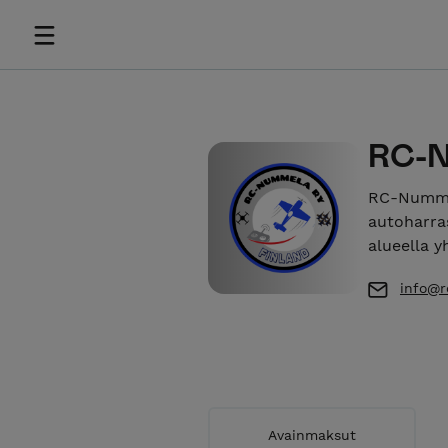
RC-N
RC-Nummel
autoharra
alueella 
info@
Avainmaksut