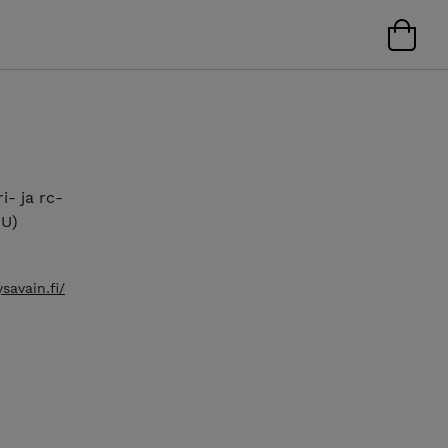
- ja rc-
NU)
savain.fi/