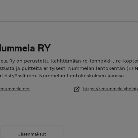
ummela RY
a Ry on perustettu kehittämään rc-lennokki-, rc-kopteri
stusta ja puitteita erityisesti Nummelan lentokentän (EF
yhteistyössä mm. Nummelan Lentokeskuksen kanssa.
rcnummela.net
https://rcnummela.yhdisty
Jäsenmaksut