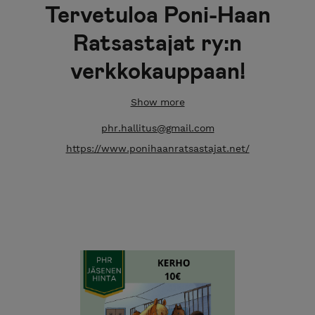
Tervetuloa Poni-Haan
Ratsastajat ry:n
verkkokauppaan!
Poni-Haan Ratsastajat ry (PHR) toimii Poni-Haan
Show more
ratsastuskoulussa Vantaan Hakunilassa ja on yksi
phr.hallitus@gmail.com
Suomen suurimmista ratsastusseuroista.
https://www.ponihaanratsastajat.net/
Verkkokaupassamme myymme mm. erilaisia
seuratuotteita, kerhojen osallistumismaksuja ja
pääsylippuja seuran järjestämiin tapahtumiin.