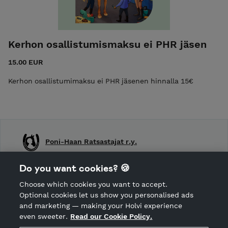
Kerhon osallistumismaksu ei PHR jäsen
15.00 EUR
Kerhon osallistumimaksu ei PHR jäsenen hinnalla 15€
Poni-Haan Ratsastajat r.y.
Shop Terms and Conditions
Do you want cookies? 🍪
Shop privacy policy
Choose which cookies you want to accept.
CANCEL ORDER
Optional cookies let us show you personalised ads
and marketing — making your Holvi experience
even sweeter.
Read our Cookie Policy.
Hosted by Holvi