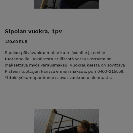
Sipolan vuokra, 1pv
130.00 EUR
Sipolan päivävuokra muille kuin jäsenille ja omille
tuotannoille. Jokaisesta erillisestä varauskerrasta on
maksettava myös varausmaksu. Vuokrauksesta on sovittava
Pisteen tuottajan kanssa ennen maksua, puh 0400-215559.
Yhteistyökumppanimme saavat vuokrasta alennusta.