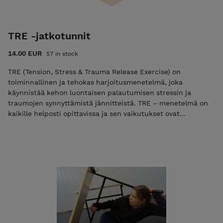
TRE -jatkotunnit
14.00 EUR
57 in stock
TRE (Tension, Stress & Trauma Release Exercise) on
toiminnallinen ja tehokas harjoitusmenetelmä, joka
käynnistää kehon luontaisen palautumisen stressin ja
traumojen synnyttämistä jännitteistä. TRE – menetelmä on
kaikille helposti opittavissa ja sen vaikutukset ovat
välittömät. TRE:stä voit saada apua mm. stressiin,
jännittämiseen, rentoutumiseen ja unettomuuteen.
Ohjaajana toimii Sertifioitu TRE ohjaaja, Titta Court.
Ryhmätunnille voi tulla aloituskurssin käytyään tai jos on
harjoittanut TRE-menetelmää aiemmin. Tällä TRE-kurssilla
on ohjaajan kanssa erikseen sovitut harjoitusajat.
Tiedustelut aikatauluista: titta.court@pistery.org / p.0400
395328 Paikka: Piste Kollektiivin Sipola 11 -taidehalli, osoite
Sipolantie 11 Rovaniemi. Ohjaaja: sertifoitu TRE® ohjaaja
Titta Court Tulethan vain terveenä paikalle!