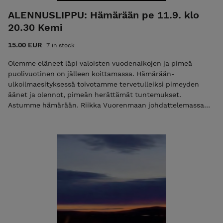
ALENNUSLIPPU: Hämärään pe 11.9. klo
20.30 Kemi
15.00 EUR
7 in stock
Olemme eläneet läpi valoisten vuodenaikojen ja pimeä
puolivuotinen on jälleen koittamassa. Hämärään-
ulkoilmaesityksessä toivotamme tervetulleiksi pimeyden
äänet ja olennot, pimeän herättämät tuntemukset.
Astumme hämärään. Riikka Vuorenmaan johdattelemassa
kävelyesityksessä tunnustellaan illan ja vuodenkierron
hämärtymistä yhdessä. Pekka Kumpulaisen säveltämä ja
esittämä musiikki sekä eri vuodenaikoina tehdyistä
äänityksistä koostuva äänimaisema kuljettavat tunnelmasta
toiseen. Myös meri, rannan luonto sekä kaupungin valot ja
äänet osallistuvat esitykseen omilla tavoillaan. Aloitus- ja
lopetuspaikka: Mansikkanokan aallonmurtaja,
Rantabulevardi, Kemi Kesto: noin 1 h Liput: 20 € (peruslippu)
/ 15 € (opiskelijat, työttömät, eläkeläiset) Huom! Rajoitettu
osallistujamäärä. Liput vain etukäteen Piste Kollektiivin
verkkokaupasta. Esityspaikalla ei ole lipunmyyntiä. Esitys