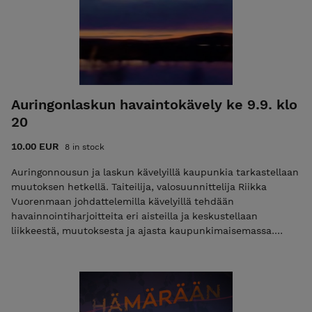
Auringonlaskun havaintokävely ke 9.9. klo
20
10.00 EUR
8 in stock
Auringonnousun ja laskun kävelyillä kaupunkia tarkastellaan
muutoksen hetkellä. Taiteilija, valosuunnittelija Riikka
Vuorenmaan johdattelemilla kävelyillä tehdään
havainnointiharjoitteita eri aisteilla ja keskustellaan
liikkeestä, muutoksesta ja ajasta kaupunkimaisemassa.
Reitti kulkee Rovaniemen jokirannassa ja keskustan alueella.
Kävely on suunnattu yli 12-vuotiaille. Lähtöpaikka:
Jyrhämänkujan laavu, Jyrhämänkuja, Rovaniemi Kesto: noin
45 min Osallistujamäärä on rajoitettu. Kerro lippua
ostaessasi mahdollisista erityistarpeistasi, pyrimme