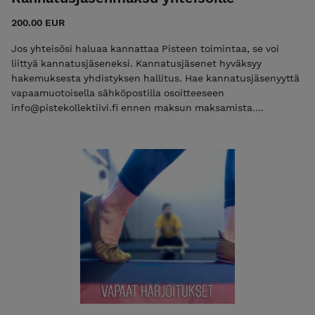
200.00 EUR
Jos yhteisösi haluaa kannattaa Pisteen toimintaa, se voi
liittyä kannatusjäseneksi. Kannatusjäsenet hyväksyy
hakemuksesta yhdistyksen hallitus. Hae kannatusjäsenyyttä
vapaamuotoisella sähköpostilla osoitteeseen
info@pistekollektiivi.fi ennen maksun maksamista.
Kannatusjäsenillä on yhdistyksen kokouksissa läsnäolo- ja
puheoikeus. Kannatusjäsenmaksu yhteisöille on 200€/vuosi.