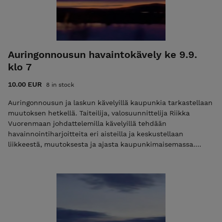
Auringonnousun havaintokävely ke 9.9.
klo 7
10.00 EUR
8 in stock
Auringonnousun ja laskun kävelyillä kaupunkia tarkastellaan
muutoksen hetkellä. Taiteilija, valosuunnittelija Riikka
Vuorenmaan johdattelemilla kävelyillä tehdään
havainnointiharjoitteita eri aisteilla ja keskustellaan
liikkeestä, muutoksesta ja ajasta kaupunkimaisemassa.
Reitti kulkee Rovaniemen jokirannassa ja keskustan alueella.
Kävely on suunnattu yli 12-vuotiaille. Osallistujamäärä on
rajoitettu. Kerro lippua ostaessasi mahdollisista
erityistarpeistasi, pyrimme huomioimaan ne
mahdollisuuksien mukaan. Pukeudu kävelylle sään
mukaisesti. Voit halutessasi ottaa myös pienet eväät
mukaasi.