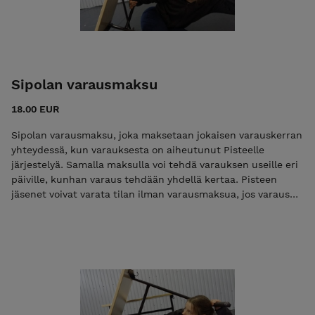
Sipolan varausmaksu
18.00 EUR
Sipolan varausmaksu, joka maksetaan jokaisen varauskerran
yhteydessä, kun varauksesta on aiheutunut Pisteelle
järjestelyä. Samalla maksulla voi tehdä varauksen useille eri
päiville, kunhan varaus tehdään yhdellä kertaa. Pisteen
jäsenet voivat varata tilan ilman varausmaksua, jos varaus
tehdään sähköiseen kalenteriin ja alku- ja loppusiivoukset
hoidetaan kokonaan itse.