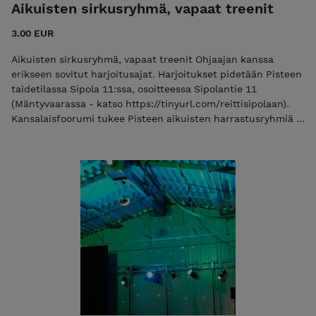
Aikuisten sirkusryhmä, vapaat treenit
3.00 EUR
Aikuisten sirkusryhmä, vapaat treenit Ohjaajan kanssa
erikseen sovitut harjoitusajat. Harjoitukset pidetään Pisteen
taidetilassa Sipola 11:ssa, osoitteessa Sipolantie 11
(Mäntyvaarassa - katso https://tinyurl.com/reittisipolaan).
Kansalaisfoorumi tukee Pisteen aikuisten harrastusryhmiä ja
kursseja. Tiedustelut: pistery@gmail.com / tuottaja Laura
Rekilä, p.0400 21 555 9 (ma-ke klo 10.00-15.00, muina
aikoina jätäthän soittopyynnön tekstiviestillä).