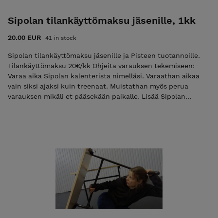
Sipolan tilankäyttömaksu jäsenille, 1kk
20.00 EUR
41 in stock
Sipolan tilankäyttömaksu jäsenille ja Pisteen tuotannoille.
Tilankäyttömaksu 20€/kk Ohjeita varauksen tekemiseen:
Varaa aika Sipolan kalenterista nimelläsi. Varaathan aikaa
vain siksi ajaksi kuin treenaat. Muistathan myös perua
varauksen mikäli et pääsekään paikalle. Lisää Sipolan
kalenteriin nimesi lisäksi myös puhelinnumerosi. Merkkaa
kalenteriin myös mikäli tilaan voi tulla samaan aikaan myös
muut treenaamaan. Esim. vapaa treeni, nimi,
puhelinnumero, Yksityistreeni, nimi, puhelinnumero
Huolehdithan tilan loppusiivouksen :)