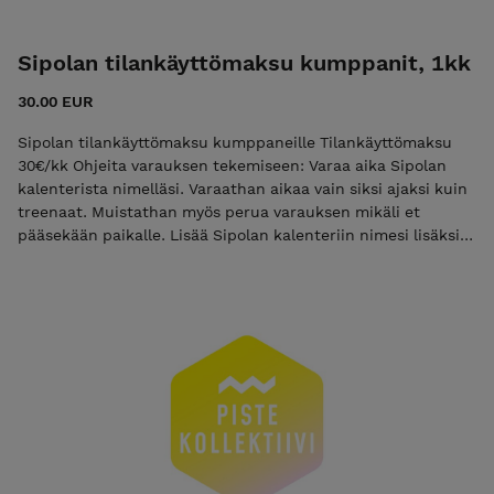
Sipolan tilankäyttömaksu kumppanit, 1kk
30.00 EUR
Sipolan tilankäyttömaksu kumppaneille Tilankäyttömaksu
30€/kk Ohjeita varauksen tekemiseen: Varaa aika Sipolan
kalenterista nimelläsi. Varaathan aikaa vain siksi ajaksi kuin
treenaat. Muistathan myös perua varauksen mikäli et
pääsekään paikalle. Lisää Sipolan kalenteriin nimesi lisäksi
myös puhelinnumerosi. Merkkaa kalenteriin myös mikäli
tilaan voi tulla samaan aikaan myös muut treenaamaan.
Esim. vapaa treeni, nimi, puhelinnumero, Yksityistreeni,
nimi, puhelinnumero Huolehdithan tilan loppusiivouksen :)