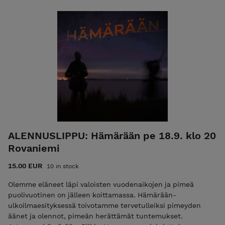
Piste Kollektiivin yhteistuotanto, ja sitä ovat tukeneet
Kävely on suunnattu yli 12-vuotiaille. Lähtöpaikka:
Taiteen edistämiskeskus ja Jenny ja Antti Wihurin rahasto.
Jyrhämänkujan laavu, Jyrhämänkuja, Rovaniemi Kesto: noin
45 min Osallistujamäärä on rajoitettu. Kerro lippua
ostaessasi mahdollisista erityistarpeistasi, pyrimme
huomioimaan ne mahdollisuuksien mukaan. Pukeudu
kävelylle sään mukaisesti. Voit halutessasi ottaa myös pienet
eväät mukaasi.
ALENNUSLIPPU: Hämärään pe 18.9. klo 20
Rovaniemi
15.00 EUR
10 in stock
Olemme eläneet läpi valoisten vuodenaikojen ja pimeä
puolivuotinen on jälleen koittamassa. Hämärään-
ulkoilmaesityksessä toivotamme tervetulleiksi pimeyden
äänet ja olennot, pimeän herättämät tuntemukset.