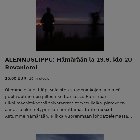
huomioimaan ne mahdollisuuksien mukaan. Pukeudu
kävelylle sään mukaisesti. Voit halutessasi ottaa myös pienet
eväät mukaasi.
ALENNUSLIPPU: Hämärään la 19.9. klo 20
Rovaniemi
15.00 EUR
10 in stock
Olemme eläneet läpi valoisten vuodenaikojen ja pimeä
puolivuotinen on jälleen koittamassa. Hämärään-
ulkoilmaesityksessä toivotamme tervetulleiksi pimeyden
äänet ja olennot, pimeän herättämät tuntemukset.
Astumme hämärään. Riikka Vuorenmaan johdattelemassa
kävelyesityksessä tunnustellaan illan ja vuodenkierron
hämärtymistä yhdessä. Pekka Kumpulaisen säveltämä ja
esittämä musiikki sekä eri vuodenaikoina tehdyistä