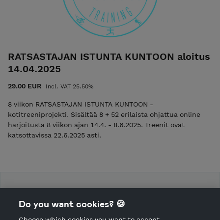
RATSASTAJAN ISTUNTA KUNTOON aloitus
14.04.2025
29.00 EUR
Incl. VAT 25.50%
8 viikon RATSASTAJAN ISTUNTA KUNTOON -
kotitreeniprojekti. Sisältää 8 + 52 erilaista ohjattua online
harjoitusta 8 viikon ajan 14.4. - 8.6.2025. Treenit ovat
katsottavissa 22.6.2025 asti.
PAWA Training / GOLFFYSIIKKA.FI
Do you want cookies? 🍪
Shop Terms and Conditions
Choose which cookies you want to accept.