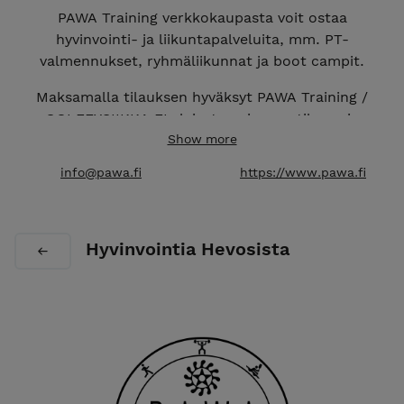
PAWA Training verkkokaupasta voit ostaa
hyvinvointi- ja liikuntapalveluita, mm. PT-
valmennukset, ryhmäliikunnat ja boot campit.
Maksamalla tilauksen hyväksyt PAWA Training /
GOLFFYSIIKKA.FI yleiset sopimus-, tilaus- ja
toimitusehdot.
Show more
info@pawa.fi
https://www.pawa.fi
Maksamalla tilauksen hyväksyn, että PAWA Training /
GOLFFYSIIKKA.FI voi tallentaa ja käsitellä
henkilötietojani. Voin milloin vain pyytää minusta
kerätyt tiedot nähtäväksi tai poistaa ne.
Hyvinvointia Hevosista