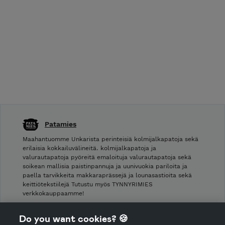
Patamies
Maahantuomme Unkarista perinteisiä kolmijalkapatoja sekä
erilaisia kokkailuvälineitä. kolmijalkapatoja ja
valurautapatoja pyöreitä emaloituja valurautapatoja sekä
soikean mallisia paistinpannuja ja uunivuokia pariloita ja
paella tarvikkeita makkaraprässejä ja lounasastioita sekä
keittiötekstiilejä Tutustu myös TYNNYRIMIES
verkkokauppaamme!
Shop Terms and Conditions
Do you want cookies? 🍪
Shop privacy policy