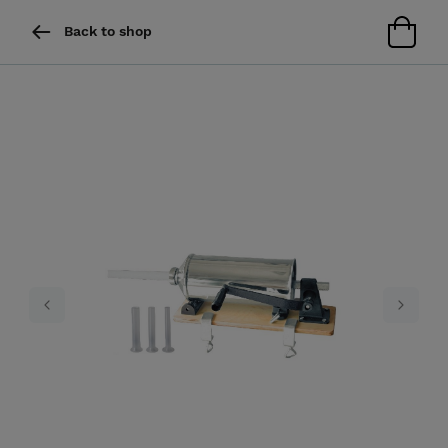
Back to shop
Previous
Next