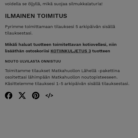
voidella se öljyllä, mikä suojaa silmukkalaturia!
ILMAINEN TOIMITUS
Pyrimme toimittamaan tilauksesi 5 arkipäivän sisällä
tilauksestasi.
Mikäli haluat tuotteen toimitettavan kotiovellesi, niin
lisääthän ostoskoriisi
KOTIINKULJETUS 3
tuotteen
NOUTO ULVILASTA ONNISTUU
Toimitamme tilaukset Matkahuollon Lähellä -pakettina
osoitettasi lähimpään Matkahuollon noutopisteeseen.
Käsittelemme tilauksesi 1-5 arkipäivän sisällä tilauksestasi.