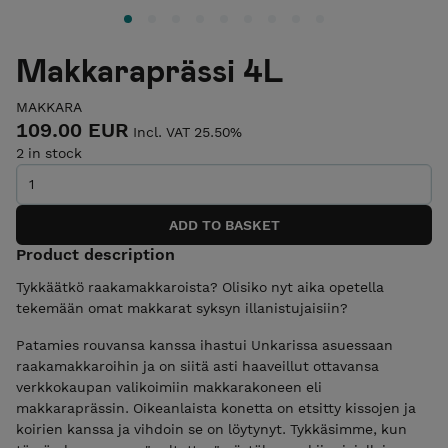
Makkaraprässi 4L
MAKKARA
109.00 EUR
Incl. VAT 25.50%
2 in stock
Product description
Tykkäätkö raakamakkaroista? Olisiko nyt aika opetella
tekemään omat makkarat syksyn illanistujaisiin?
Patamies rouvansa kanssa ihastui Unkarissa asuessaan
raakamakkaroihin ja on siitä asti haaveillut ottavansa
verkkokaupan valikoimiin makkarakoneen eli
makkaraprässin. Oikeanlaista konetta on etsitty kissojen ja
koirien kanssa ja vihdoin se on löytynyt. Tykkäsimme, kun