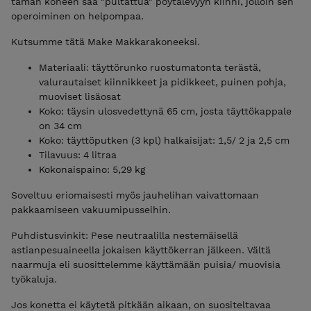
tämän koneen saa "pultattua" pöytälevyyn kiinni, jolloin sen
operoiminen on helpompaa.
Kutsumme tätä Make Makkarakoneeksi.
Materiaali: täyttörunko ruostumatonta terästä,
valurautaiset kiinnikkeet ja pidikkeet, puinen pohja,
muoviset lisäosat
Koko: täysin ulosvedettynä 65 cm, josta täyttökappale
on 34 cm
Koko: täyttöputken (3 kpl) halkaisijat: 1,5/ 2 ja 2,5 cm
Tilavuus: 4 litraa
Kokonaispaino: 5,29 kg
Soveltuu eriomaisesti myös jauhelihan vaivattomaan
pakkaamiseen vakuumipusseihin.
Puhdistusvinkit: Pese neutraalilla nestemäisellä
astianpesuaineella jokaisen käyttökerran jälkeen. Vältä
naarmuja eli suosittelemme käyttämään puisia/ muovisia
työkaluja.
Jos konetta ei käytetä pitkään aikaan, on suositeltavaa