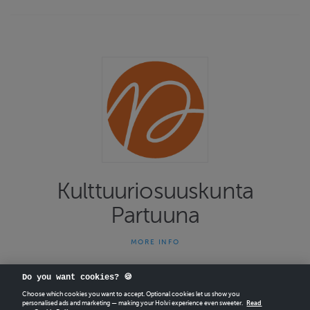
Kulttuuriosuuskunta
Partuuna
MORE INFO
Partuuna on kulttuurialojen ammattilaisten työ- ja tuotanto-
osuuskunta. Teemme kirjoja, musiikkia ja kuvataiteita sekä
kulttuurien ja taiteiden alojen tutkimusta, koulutusta ja
Do you want cookies? 🍪
asiantuntijapalveluja.
Choose which cookies you want to accept. Optional cookies let us show you
personalised ads and marketing — making your Holvi experience even sweeter.
Read