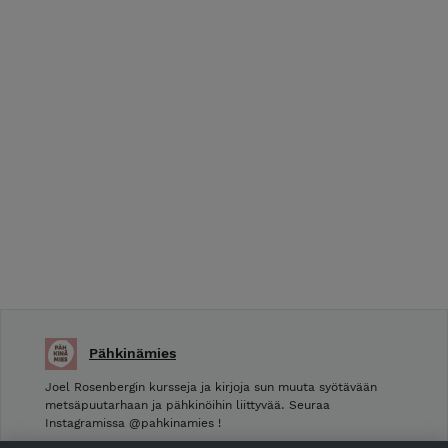
Pähkinämies
Joel Rosenbergin kursseja ja kirjoja sun muuta syötävään
metsäpuutarhaan ja pähkinöihin liittyvää. Seuraa
Instagramissa @pahkinamies !