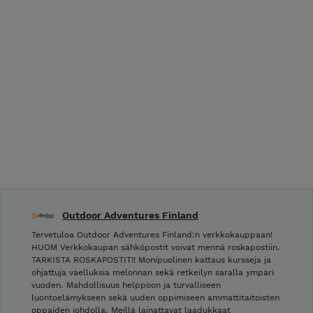
Outdoor Adventures Finland
Tervetuloa Outdoor Adventures Finland:n verkkokauppaan!
HUOM Verkkokaupan sähköpostit voivat mennä roskapostiin.
TARKISTA ROSKAPOSTIT!! Monipuolinen kattaus kursseja ja
ohjattuja vaelluksia melonnan sekä retkeilyn saralla ympäri
vuoden. Mahdollisuus helppoon ja turvalliseen
luontoelämykseen sekä uuden oppimiseen ammattitaitoisten
oppaiden johdolla. Meillä lainattavat laadukkaat