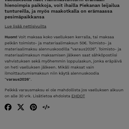
hienoimpia paikkoja, voit ihailla Piekanan leijailua
tuntureilla, ja myös maakotkalla on erämaassa
pesimäpaikkansa
Lue lisää nettisivuilta
Huom!
Voit maksaa koko vaelluksen kerralla, tai maksaa
pelkän toimisto- ja materiaalimaksun 50€. Toimisto- ja
materiaalimaksu alennuskoodilla ”varaus2026”. Toimisto- ja
materiaalimaksun maksamisen jälkeen saat sähköpostiisi
vahvistuksen sekä myöhemmin loppulaskun, jonka eräpäivä
on heti vaelluksen jälkeen. Mikäli maksat vain
ilmoittautumismaksun niin käytä alennuskoodia
"
varaus2026
".
Pelkkä varausmaksu ei ole mahdollista jos vaelluksen alkuun
on alle 30 vrk. Lisätietoa ehdoista
EHDOT