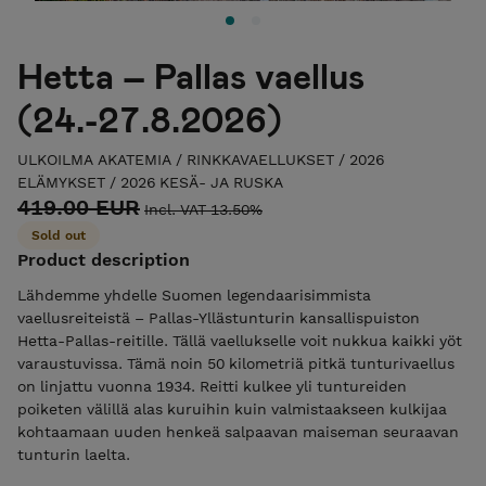
Hetta – Pallas vaellus
(24.-27.8.2026)
ULKOILMA AKATEMIA
/
RINKKAVAELLUKSET
/
2026
ELÄMYKSET
/
2026 KESÄ- JA RUSKA
419.00 EUR
Incl. VAT 13.50%
Sold out
Product description
Lähdemme yhdelle Suomen legendaarisimmista
vaellusreiteistä – Pallas-Yllästunturin kansallispuiston
Hetta-Pallas-reitille. Tällä vaellukselle voit nukkua kaikki yöt
varaustuvissa. Tämä noin 50 kilometriä pitkä tunturivaellus
on linjattu vuonna 1934. Reitti kulkee yli tuntureiden
poiketen välillä alas kuruihin kuin valmistaakseen kulkijaa
kohtaamaan uuden henkeä salpaavan maiseman seuraavan
tunturin laelta.