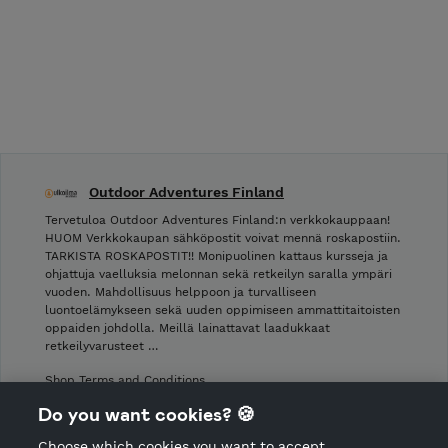
Outdoor Adventures Finland
Tervetuloa Outdoor Adventures Finland:n verkkokauppaan!
HUOM Verkkokaupan sähköpostit voivat mennä roskapostiin.
TARKISTA ROSKAPOSTIT!! Monipuolinen kattaus kursseja ja
ohjattuja vaelluksia melonnan sekä retkeilyn saralla ympäri
vuoden. Mahdollisuus helppoon ja turvalliseen
luontoelämykseen sekä uuden oppimiseen ammattitaitoisten
oppaiden johdolla. Meillä lainattavat laadukkaat
retkeilyvarusteet …
Shop Terms and Conditions
Shop privacy policy
Do you want cookies? 🍪
Cancellation policy
Choose which cookies you want to accept.