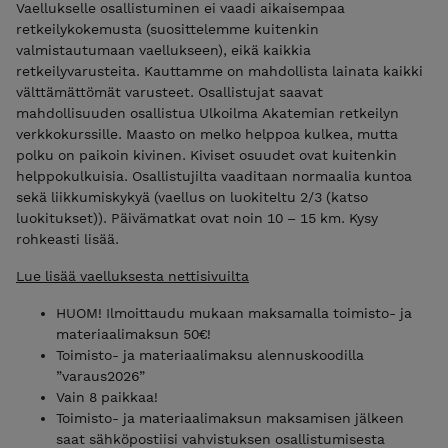
Vaellukselle osallistuminen ei vaadi aikaisempaa
retkeilykokemusta (suosittelemme kuitenkin
valmistautumaan vaellukseen), eikä kaikkia
retkeilyvarusteita. Kauttamme on mahdollista lainata kaikki
välttämättömät varusteet. Osallistujat saavat
mahdollisuuden osallistua Ulkoilma Akatemian retkeilyn
verkkokurssille. Maasto on melko helppoa kulkea, mutta
polku on paikoin kivinen. Kiviset osuudet ovat kuitenkin
helppokulkuisia. Osallistujilta vaaditaan normaalia kuntoa
sekä liikkumiskykyä (vaellus on luokiteltu 2/3 (katso
luokitukset)). Päivämatkat ovat noin 10 – 15 km. Kysy
rohkeasti lisää.
Lue lisää vaelluksesta nettisivuilta
HUOM! Ilmoittaudu mukaan maksamalla toimisto- ja
materiaalimaksun 50€!
Toimisto- ja materiaalimaksu alennuskoodilla
”varaus2026”
Vain 8 paikkaa!
Toimisto- ja materiaalimaksun maksamisen jälkeen
saat sähköpostiisi vahvistuksen osallistumisesta