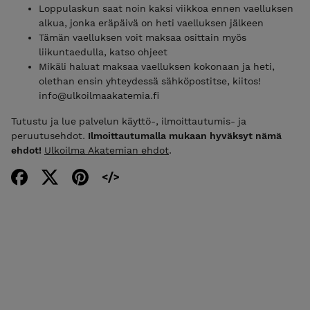
Loppulaskun saat noin kaksi viikkoa ennen vaelluksen
alkua, jonka eräpäivä on heti vaelluksen jälkeen
Tämän vaelluksen voit maksaa osittain myös
liikuntaedulla, katso ohjeet
Mikäli haluat maksaa vaelluksen kokonaan ja heti,
olethan ensin yhteydessä sähköpostitse, kiitos!
info@ulkoilmaakatemia.fi
Tutustu ja lue palvelun käyttö-, ilmoittautumis- ja
peruutusehdot.
Ilmoittautumalla mukaan hyväksyt nämä
ehdot!
Ulkoilma Akatemian ehdot
.