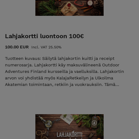
Lahjakortti luontoon 100€
100.00 EUR
Incl. VAT 25.50%
Tuotteen kuvaus: Säilytä lahjakortin kuitti ja receipt
numerosarja. Lahjakortti käy maksuvälineenä Outdoor
Adventures Finland kursseilla ja vaelluksilla. Lahjakortin
arvon voi yhdistää myös KalajaRetkeilyn ja Ulkoilma
Akatemian toimintaan, retkiin ja vuokrauksiin. Tämä
lahjakortti on voimassa vuoden ostopäivästä alkaen.
Lahjakortti lähetetään tilaajan tai toivottuun sähköpostiin
mahdollisimman pian mutta viimeistään seitsemän (7)
päivän sisällä tilauksesta. Voit hyödyntää lahjakorttia myös
esim. näin: ostat kaksi yön yli kurssia (2x159,00=318,00) ja
maksaa 159,00 euron arvoisella lahjakortilla, jonka jälkeen
ostoskorin arvoksi jää 159,00 euroa. Mikäli käytät lahjakortin
lisäksi liikuntaetuja (esim. ePassi tai Smartum), niin olethan