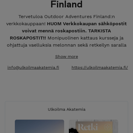
Finland
Tervetuloa Outdoor Adventures Finland:n
verkkokauppaan!
HUOM Verkkokaupan sähköpostit
voivat mennä roskapostiin. TARKISTA
ROSKAPOSTIT!!
Monipuolinen kattaus kursseja ja
ohjattuja vaelluksia melonnan sekä retkeilyn saralla
ympäri vuoden. Mahdollisuus helppoon ja
Show more
turvalliseen luontoelämykseen sekä uuden
oppimiseen ammattitaitoisten oppaiden johdolla.
info@ulkoilmaakatemia.fi
https://ulkoilmaakatemia.fi/
Meillä lainattavat laadukkaat retkeilyvarusteet
kuuluvat aina hintaan, ilman lisäveloituksia!
Kuljetamme myös varusteet aina lähtöpaikkaan.
Ulkoilma Akatemia