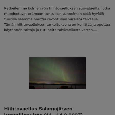
Retkeilemme kolmen yön hiihtovaelluksen suo-alueilla, jotka
muodostavat erämaan tuntuisen tunnelman sekä hyvällä
tuurilla saamme nauttia revontulien väreistä taivaalla.
Tämän hiihtovaelluksen tarkoituksena on kehittää ja opettaa
käytännön taitoja ja rutiineita talvivaellusta varten.
Varusteiden turvallista käyttämistä ja tutustumme niiden
tarkoitukseen. Harjoittelemme leirielämää ja pohdimme
mahdollisia eteen tulevia haasteita. Vaellus antaa hyvät
luottavaiset valmiudet siirtyä esimerkiksi viikon mittaisiin
hiihtovaelluksiin. Lue lisää Mikäli maksat vain varausmaksun
niin käytä alennuskoodia "varaus2027". Pelkkä varausmaksu
ei ole mahdollista jos vaelluksen alkuun on alle 30 vrk.
Tutustu ja lue palvelun käyttö-, ilmoittautumis- ja
peruutusehdot. Ilmoittautumalla mukaan hyväksyt nämä
ehdot! Ulkoilma Akatemian ehdot.
Hiihtovaellus Salamajärven