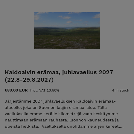
Pelkkä ilmoittautumismaksu ei ole mahdollista jos
vaelluksen alkuun on alle 30 vrk. Tutustu ja lue palvelun
käyttö-, ilmoittautumis- ja peruutusehdot. Ilmoittautumalla
mukaan hyväksyt nämä ehdot! Ulkoilma Akatemian ehdot.
Kiittäen, Vesa Viittala 0405268562 vesa@ulkoilmaakatemia.fi
Kouluttaja/Ulkoilma Akatemia
Kaldoaivin erämaa, juhlavaellus 2027
(22.8-29.8.2027)
689.00 EUR
Incl. VAT 13.50%
4 in stock
Järjestämme 2027 juhlavaelluksen Kaldoaivin erämaa-
alueelle, joka on Suomen laajin erämaa-alue. Tällä
vaelluksella emme keräile kilometrejä vaan keskitymme
nauttimaan erämaan rauhasta, luonnon kauneudesta ja
upeista hetkistä. Vaelluksella unohdamme arjen kiireet,
nautimme läsnäolosta ja luonnosta sekä ihailemme