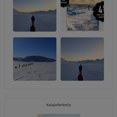
KalajaRetkeily