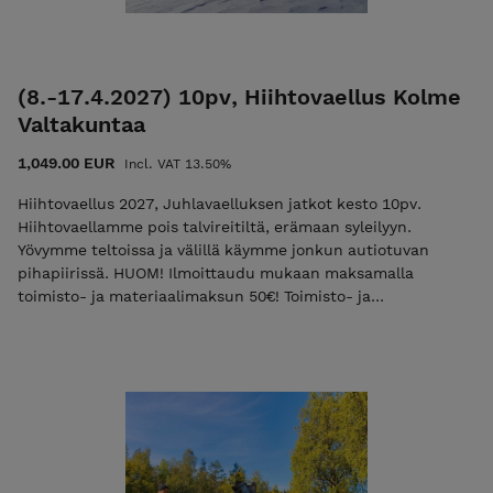
(8.-17.4.2027) 10pv, Hiihtovaellus Kolme
Valtakuntaa
1,049.00 EUR
Incl. VAT 13.50%
Hiihtovaellus 2027, Juhlavaelluksen jatkot kesto 10pv.
Hiihtovaellamme pois talvireitiltä, erämaan syleilyyn.
Yövymme teltoissa ja välillä käymme jonkun autiotuvan
pihapiirissä. HUOM! Ilmoittaudu mukaan maksamalla
toimisto- ja materiaalimaksun 50€! Toimisto- ja
materiaalimaksu alennuskoodilla ”varaus2027” Vain 10
paikkaa! Toimisto- ja materiaalimaksun maksamisen jälkeen
saat sähköpostiisi vahvistuksen osallistumisesta
Loppulaskun saat noin kaksi viikkoa ennen vaelluksen alkua,
jonka eräpäivä on heti vaelluksen jälkeen Tämän vaelluksen
voit maksaa osittain (maksu 50-400€) liikuntaedulla, katso
ohjeet nettisivuilta info valikon takaa. Mikäli haluat maksaa
vaelluksen kokonaan ja heti, olethan ensin yhteydessä