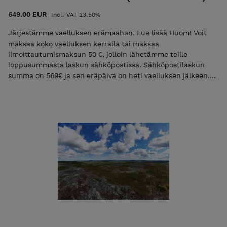
nettisivuilta]https://ulkoilmaakatemia.fi/aktiviteetti/ruskavaell
salamajarven-kansallispuisto-2026/) Mikäli maksat vain
649.00 EUR
Incl. VAT 13.50%
ilmoittatumismaksun niin käytä alennuskoodia "varaus2026".
Pelkkä ilmoittatumismaksu ei ole mahdollista jos vaelluksen
Järjestämme vaelluksen erämaahan. Lue lisää Huom! Voit
alkuun on alle 30 vrk. Tutustu ja lue palvelun käyttö-,
maksaa koko vaelluksen kerralla tai maksaa
ilmoittautumis- ja peruutusehdot. Ilmoittautumalla mukaan
ilmoittautumismaksun 50 €, jolloin lähetämme teille
hyväksyt nämä ehdot! Ulkoilma Akatemian ehdot.
loppusummasta laskun sähköpostissa. Sähköpostilaskun
summa on 569€ ja sen eräpäivä on heti vaelluksen jälkeen.
Mikäli maksat vain ilmoittautumismaksun niin käytä
alennuskoodia "varaus2026". Pelkkä varausmaksu ei ole
mahdollista jos vaelluksen alkuun on alle 30 vrk. Lisätietoa
ehdoista EHDOT