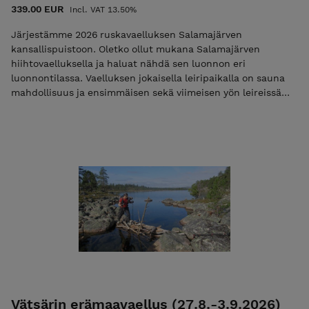
339.00 EUR
Incl. VAT 13.50%
Järjestämme 2026 ruskavaelluksen Salamajärven
kansallispuistoon. Oletko ollut mukana Salamajärven
hiihtovaelluksella ja haluat nähdä sen luonnon eri
luonnontilassa. Vaelluksen jokaisella leiripaikalla on sauna
mahdollisuus ja ensimmäisen sekä viimeisen yön leireissä
mahdollisuus myös vuokratupa majoitukseen. Iltaisin
voimme nauttia maittavia retkieväitä nuotion äärellä.
Vaellukselle osallistuminen ei vaadi aikaisempaa
retkeilykokemusta (suosittelemme kuitenkin
valmistautumaan vaellukseen), eikä kaikkia
retkeilyvarusteita. Kauttamme on mahdollista lainata kaikki
välttämättömät varusteet. Osallistujat saavat
mahdollisuuden osallistua Ulkoilma Akatemian retkeilyn
verkkokurssille. Maasto on melko helppoa kulkea, mutta
polku on paikoin kivinen. Kiviset osuudet ovat kuitenkin
helppokulkuisia. Osallistujilta vaaditaan normaalia kuntoa
sekä liikkumiskykyä (vaellus on luokiteltu 2/3 (katso
luokitukset)). Päivämatkat ovat noin 11 – 17 km. Kysy
rohkeasti lisää. [Lue lisää
Vätsärin erämaavaellus (27.8.-3.9.2026)