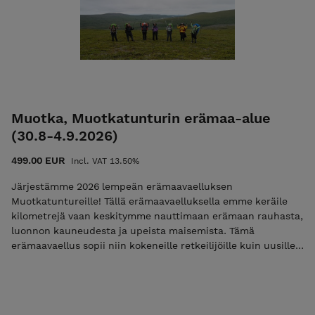
mukaan hyväksyt nämä ehdot! Ulkoilma Akatemian ehdot.
Muotka, Muotkatunturin erämaa-alue
(30.8-4.9.2026)
499.00 EUR
Incl. VAT 13.50%
Järjestämme 2026 lempeän erämaavaelluksen
Muotkatuntureille! Tällä erämaavaelluksella emme keräile
kilometrejä vaan keskitymme nauttimaan erämaan rauhasta,
luonnon kauneudesta ja upeista maisemista. Tämä
erämaavaellus sopii niin kokeneille retkeilijöille kuin uusille
seikkailijoille, jotka haluavat irrottautua arjen kiireestä ja
kokea erämaan turvallisesti. Muotkan erämaa-alueen
lumoavaa tunturiseutua värittävät kumpuilevat tunturit,
kauniit järvet ja virtaavat joet. Kauniilla leiripaikoilla