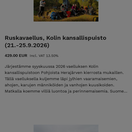
sähköpostitse, kiitos! info@ulkoilmaakatemia.fi Tutustu ja
lue palvelun käyttö-, ilmoittautumis- ja peruutusehdot.
Ilmoittautumalla mukaan hyväksyt nämä ehdot! Ulkoilma
Akatemian ehdot. Kiittäen, Vesa Viittala 0405268562
vesa@ulkoilmaakatemia.fi Kouluttaja/Ulkoilma Akatemia
Ruskavaellus, Kolin kansallispuisto
(21.-25.9.2026)
429.00 EUR
Incl. VAT 13.50%
Järjestämme syyskuussa 2026 vaelluksen Kolin
kansallispuistoon Pohjoista Herajärven kierrosta mukaillen.
Tällä vaelluksella kuljemme läpi jylhien vaaramaisemien,
ahojen, karujen männiköiden ja vanhojen kuusikoiden.
Matkalla koemme villiä luontoa ja perinnemaisemia. Suomen
tunnetuin kansallismaisema yli Pielisen on sykähdyttävä ja
mieleenpainuva kokemus. Lue lisää Mikäli maksat vain
ilmoittautumismaksun niin käytä alennuskoodia
"varaus2026". Pelkkä varausmaksu ei ole mahdollista jos
vaelluksen alkuun on alle 30 vrk. Tutustu ja lue palvelun
käyttö-, ilmoittautumis- ja peruutusehdot. Ilmoittautumalla