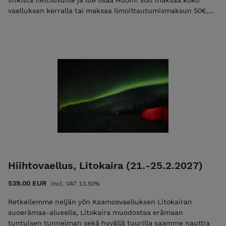
linkistä nettisivuille ja lue lisää Huom! Voit maksaa koko
vaelluksen kerralla tai maksaa ilmoittautumismaksun 50€,
jolloin lähetämme Teille loppusummasta laskun
sähköpostissa. Mikäli maksat vain ilmoittautumismaksun
niin käytä koodia "varaus2027". Pelkkä ilmoittautumismaksu
ei ole mahdollista jos vaelluksen alkuun on alle 30 vrk.
Tutustu ja lue palvelun käyttö-, ilmoittautumis- ja
peruutusehdot. Ilmoittautumalla mukaan hyväksyt nämä
ehdot! Ulkoilma Akatemian ehdot. Kiittäen, Vesa Viittala
0405268562 vesa@ulkoilmaakatemia.fi Kouluttaja/Ulkoilma
Akatemia
Hiihtovaellus, Litokaira (21.-25.2.2027)
539.00 EUR
Incl. VAT 13.50%
Retkeilemme neljän yön Kaamosvaelluksen Litokairan
suoerämaa-alueella, Litokaira muodostaa erämaan
tuntuisen tunnelman sekä hyvällä tuurilla saamme nauttia