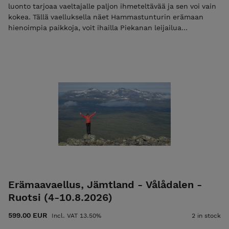
luonto tarjoaa vaeltajalle paljon ihmeteltävää ja sen voi vain
kokea. Tällä vaelluksella näet Hammastunturin erämaan
hienoimpia paikkoja, voit ihailla Piekanan leijailua
tuntureilla, ja myös maakotkalla on erämaassa
pesimäpaikkansa Lue lisää nettisivuilta Huom! Voit maksaa
koko vaelluksen kerralla, tai maksaa pelkän toimisto- ja
materiaalimaksun 50€. Toimisto- ja materiaalimaksu
alennuskoodilla ”varaus2026”. Toimisto- ja materiaalimaksun
maksamisen jälkeen saat sähköpostiisi vahvistuksen sekä
myöhemmin loppulaskun, jonka eräpäivä on heti vaelluksen
jälkeen. Mikäli maksat vain ilmoittautumismaksun niin käytä
alennuskoodia "varaus2026". Pelkkä varausmaksu ei ole
mahdollista jos vaelluksen alkuun on alle 30 vrk. Lisätietoa
ehdoista EHDOT
Erämaavaellus, Jämtland - Vålådalen -
Ruotsi (4-10.8.2026)
599.00 EUR
Incl. VAT 13.50%
2 in stock