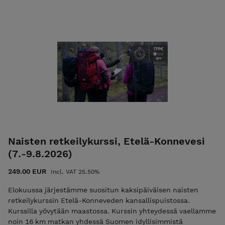
auringonlaskuja upeissa leiripaikoista. Vaellamme pääosin
poluttomilla taipaleilla 10 päivää ja 9 yötä. Lue tästä lisää
Voit maksaa toimisto- ja materiaalimaksun 50 €. Toimisto- ja
materiaalimaksu alennuskoodilla ”varaus2027”. Toimisto- ja
materiaalimaksun maksamisen jälkeen saat sähköpostiisi
vahvistuksen sekä loppulaskun, jonka eräpäivä on heti
vaelluksen jälkeen. Tämän vaelluksen voit maksaa myös
liikuntaedulla. Lisätietoa ehdoista EHDOT
Naisten retkeilykurssi, Etelä-Konnevesi
(7.-9.8.2026)
249.00 EUR
Incl. VAT 25.50%
Elokuussa järjestämme suositun kaksipäiväisen naisten
retkeilykurssin Etelä-Konneveden kansallispuistossa.
Kurssilla yövytään maastossa. Kurssin yhteydessä vaellamme
noin 16 km matkan yhdessä Suomen idyllisimmistä