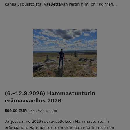
kansallispuistoista. Vaellettavan reitin nimi on "Kolmen
vuoren vaellus" ja reitti on luokiteltu vaativaksi (normaali
kunto ja terveet jalat riittävät). Lue lisää Huom! Voit maksaa
koko kurssin kerralla tai maksaa varausmaksun 50 €, jolloin
lähetämme teille loppusummasta laskun sähköpostissa,
jonka eräpäivä on heti kurssin jälkeen. Mikäli maksat vain
varausmaksun niin käytä alennuskoodia "varaus2026".
Pelkkä varausmaksu ei ole mahdollista jos vaelluksen alkuun
on alle 30 vrk. Lisätietoa ehdoista EHDOT
(6.-12.9.2026) Hammastunturin
erämaavaellus 2026
599.00 EUR
Incl. VAT 13.50%
Järjestämme 2026 ruskavaelluksen Hammastunturin
erämaahan. Hammastunturin erämaan monimuotoinen