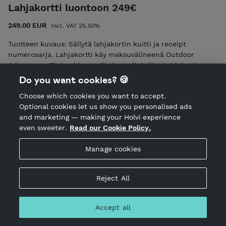
info@ulkoilmaakatemia.fi Tutustu ja lue palvelun käyttö-,
Lahjakortti luontoon 249€
ilmoittautumis- ja peruutusehdot. Ilmoittautumalla mukaan
hyväksyt nämä ehdot! Ulkoilma Akatemian ehdot
249.00 EUR
Incl. VAT 25.50%
Tuotteen kuvaus: Säilytä lahjakortin kuitti ja receipt
numerosarja. Lahjakortti käy maksuvälineenä Outdoor
Adventures Finland kursseilla ja vaelluksilla. Lahjakortin
arvon voi yhdistää myös KalajaRetkeilyn ja Ulkoilma
Do you want cookies? 🍪
Akatemian toimintaan, retkiin ja vuokrauksiin. Tämä
Choose which cookies you want to accept.
lahjakortti on voimassa vuoden ostopäivästä alkaen.
Optional cookies let us show you personalised ads
Lahjakortti lähetetään tilaajan tai toivottuun sähköpostiin
and marketing — making your Holvi experience
mahdollisimman pian mutta viimeistään seitsemän (7)
even sweeter.
Read our Cookie Policy.
päivän sisällä tilauksesta. Voit hyödyntää lahjakorttia myös
näin. Esimerkki 1: ostat kaksi yön yli kurssia
Manage cookies
(2x159,00=318,00) ja maksaa 200 euron arvoisella
lahjakortilla, jonka jälkeen ostoskorin arvoksi jää 118,00
euroa. Esimerkki 2: 159,00 arvoinen lahjakortti sopii esim.
Reject All
retkeily- tai talviretkeilykurssille 299,00 arvoinen lahjakortti
sopii esim. 4 pv vaellukselle 379,00 arvoinen lahjakortti sopii
esim. 5 pv vaellukselle 449,00 arvoinen lahjakortti sopii esim.
Accept all
6 pv vaellukselle Mikäli käytät lahjakortin lisäksi
liikuntaetuja (esim. ePassi tai Smartum), niin olethan ensin