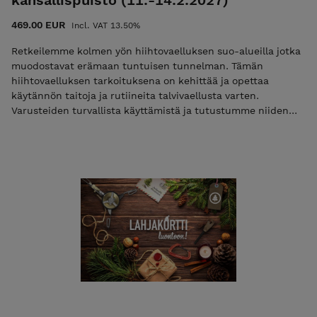
kansallispuisto (11.-14.2.2027)
469.00 EUR
Incl. VAT 13.50%
Retkeilemme kolmen yön hiihtovaelluksen suo-alueilla jotka
muodostavat erämaan tuntuisen tunnelman. Tämän
hiihtovaelluksen tarkoituksena on kehittää ja opettaa
käytännön taitoja ja rutiineita talvivaellusta varten.
Varusteiden turvallista käyttämistä ja tutustumme niiden
tarkoitukseen. Harjoittelemme leirielämää ja pohdimme
mahdollisia eteen tulevia haasteita. Vaellus antaa hyvät
luottavaiset valmiudet siirtyä esimerkiksi viikon mittaisiin
hiihtovaelluksiin. Lue lisää Maksuohjeet HUOM! Ilmoittaudu
mukaan maksamalla toimisto- ja materiaalimaksun 50 €!
Toimisto- ja materiaalimaksu alennuskoodilla ”varaus2027”
Vain 10 paikkaa! Toimisto- ja materiaalimaksun maksamisen
jälkeen saat sähköpostiisi vahvistuksen osallistumisesta
Loppulaskun saat noin kaksi viikkoa ennen vaelluksen alkua,
jonka eräpäivä on heti vaelluksen jälkeen Tämän vaelluksen
voit maksaa osittain myös liikuntaedulla, katso ohjeet >>
Mikäli haluat maksaa vaelluksen kokonaan ja heti, olethan
ensin yhteydessä sähköpostitse, kiitos!