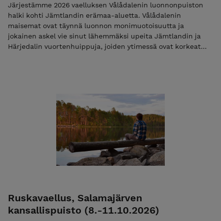
Järjestämme 2026 vaelluksen Vålådalenin luonnonpuiston
halki kohti Jämtlandin erämaa-aluetta. Vålådalenin
maisemat ovat täynnä luonnon monimuotoisuutta ja
jokainen askel vie sinut lähemmäksi upeita Jämtlandin ja
Härjedalin vuortenhuippuja, joiden ytimessä ovat korkeat
tunturimassiivit. Helagsin ja Sylarnan jäätiköiden äärellä voit
kokea henkeäsalpaavia maisemia, samalla kun nautit
puhtaasta ilmasta ja kauniista luonnosta. Tämä vaellus on
tilaisuus kokea Jämtlandin ainutlaatuinen luonto, joka
hieman haastaa vaeltajaa mm. vesistön ylityksillä ja
palkitsee puolestaan todella upeilla maisemilla. Lue lisää
Huom! Voit maksaa koko vaelluksen kerralla tai maksaa
ilmoittatumismaksun 50 €, jolloin lähetämme Teille
loppusummasta laskun sähköpostissa. Sähköpostilaskun
eräpäivä on heti vaelluksen jälkeen. Mikäli maksat vain
ilmoittatumismaksun niin käytä alennuskoodia "varaus2026".
Pelkkä varausmaksu ei ole mahdollista jos vaelluksen alkuun
on alle 30 vrk. Lisätietoa ehdoista EHDOT
Ruskavaellus, Salamajärven
kansallispuisto (8.-11.10.2026)