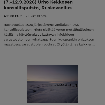
(7.-12.9.2026) Urho Kekkosen
kansallispuisto, Ruskavaellus
499.00 EUR
Incl. VAT 13.50%
Ruskavaellus 2026 järjestämme vaelluksen UKK-
kansallispuistoon. Hinta sisältää veron ⁠metsähallituksen
kävijä- ja käyttömaksut ⁠kattavan infokirjeen
varustelistoineen ⁠whatsapp-tuen ⁠kuvapankin ⁠ohjauksen
maastossa ⁠varaustupien vuokrat (3 yötä) lähes kaikkien
⁠retkeilyvarusteiden lainauksen ilman lisäveloituksia tai
vuokria ⁠kesäretkeilyn verkkomateriaalin käyttöösi (79€)
turvallisuussuunnitelman yhteiset turvallisuusvälineet (mm.
ea ja vedenpuhdistimet) Huom! Voit maksaa koko vaelluksen
kerralla tai maksaa ilmoittautumismaksun 50 €, jolloin
lähetämme teille loppusummasta laskun sähköpostissa.
Sähköpostilaskun summa on 449€ ja sen eräpäivä on heti
vaelluksen jälkeen. Mikäli maksat vain ilmoittatumismaksun
niin käytä alennuskoodia "varaus2026". Pelkkä varausmaksu
ei ole mahdollista jos alkuun on alle 14 vrk.