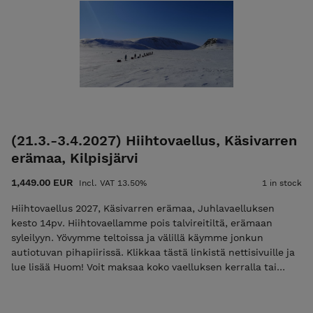
hyväksyt nämä ehdot! Ulkoilma Akatemian ehdot. Kiittäen,
Vesa Viittala 0405268562 vesa@ulkoilmaakatemia.fi
Kouluttaja/Ulkoilma Akatemia
(21.3.-3.4.2027) Hiihtovaellus, Käsivarren
erämaa, Kilpisjärvi
1,449.00 EUR
Incl. VAT 13.50%
1 in stock
Hiihtovaellus 2027, Käsivarren erämaa, Juhlavaelluksen
kesto 14pv. Hiihtovaellamme pois talvireitiltä, erämaan
syleilyyn. Yövymme teltoissa ja välillä käymme jonkun
autiotuvan pihapiirissä. Klikkaa tästä linkistä nettisivuille ja
lue lisää Huom! Voit maksaa koko vaelluksen kerralla tai
maksaa ilmoittautumismaksun 50€, jolloin lähetämme Teille
loppusummasta laskun sähköpostissa. Mikäli maksat vain
ilmoittautumismaksun niin käytä koodia "varaus2027".