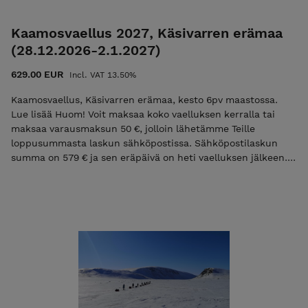
Kaamosvaellus 2027, Käsivarren erämaa
(28.12.2026-2.1.2027)
629.00 EUR
Incl. VAT 13.50%
Kaamosvaellus, Käsivarren erämaa, kesto 6pv maastossa.
Lue lisää Huom! Voit maksaa koko vaelluksen kerralla tai
maksaa varausmaksun 50 €, jolloin lähetämme Teille
loppusummasta laskun sähköpostissa. Sähköpostilaskun
summa on 579 € ja sen eräpäivä on heti vaelluksen jälkeen.
Mikäli maksat vain ilmoittautumismaksun niin käytä
alennuskoodia "varaus2027". Pelkkä ilmoittautumismaksu ei
ole mahdollista jos vaelluksen alkuun on alle 30 vrk. Tutustu
ja lue palvelun käyttö-, ilmoittautumis- ja peruutusehdot.
Ilmoittautumalla mukaan hyväksyt nämä ehdot! Ulkoilma
Akatemian ehdot.