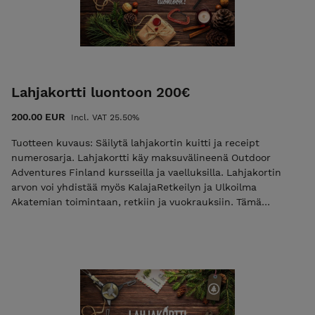
ensin yhteydessä asiakaspalveluumme info@kalajaretkeily.fi.
Lahjakorttia ei voi palauttaa tai vaihtaa rahaksi. Lahjakortin
saa antaa eteenpäin tai myydä. Lahjakortissa on 25.5 %
veroa.
Lahjakortti luontoon 200€
200.00 EUR
Incl. VAT 25.50%
Tuotteen kuvaus: Säilytä lahjakortin kuitti ja receipt
numerosarja. Lahjakortti käy maksuvälineenä Outdoor
Adventures Finland kursseilla ja vaelluksilla. Lahjakortin
arvon voi yhdistää myös KalajaRetkeilyn ja Ulkoilma
Akatemian toimintaan, retkiin ja vuokrauksiin. Tämä
lahjakortti on voimassa vuoden ostopäivästä alkaen.
Lahjakortti lähetetään tilaajan tai toivottuun sähköpostiin
mahdollisimman pian mutta viimeistään seitsemän (7)
päivän sisällä tilauksesta. Voit hyödyntää lahjakorttia myös
näin. Esimerkki 1: ostat kaksi yön yli kurssia
(2x159,00=318,00) ja maksaa 200 euron arvoisella
lahjakortilla, jonka jälkeen ostoskorin arvoksi jää 118,00