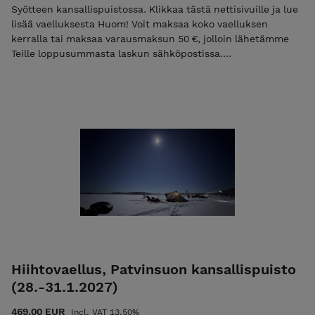
Syötteen kansallispuistossa. Klikkaa tästä nettisivuille ja lue
lisää vaelluksesta Huom! Voit maksaa koko vaelluksen
kerralla tai maksaa varausmaksun 50 €, jolloin lähetämme
Teille loppusummasta laskun sähköpostissa.
Sähköpostilaskun summa on 279 € ja sen eräpäivä on heti
vaelluksen jälkeen. Mikäli maksat vain ilmoittaumismaksun
niin käytä alennuskoodia "varaus2027". Pelkkä varausmaksu
ei ole mahdollista jos vaelluksen alkuun on alle 30 vrk.
Tutustu ja lue palvelun käyttö-, ilmoittaumis- ja
peruutusehdot. Ilmoittautumalla mukaan hyväksyt nämä
ehdot! Ulkoilma Akatemian ehdot.
Hiihtovaellus, Patvinsuon kansallispuisto
(28.-31.1.2027)
469.00 EUR
Incl. VAT 13.50%