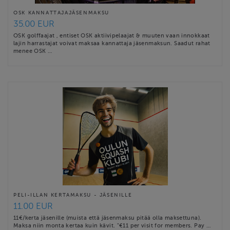
OSK KANNATTAJAJÄSENMAKSU
35.00 EUR
OSK golffaajat , entiset OSK aktiivipelaajat & muuten vaan innokkaat
lajin harrastajat voivat maksaa kannattaja jäsenmaksun. Saadut rahat
menee OSK …
PELI-ILLAN KERTAMAKSU - JÄSENILLE
11.00 EUR
11€/kerta jäsenille (muista että jäsenmaksu pitää olla maksettuna).
Maksa niin monta kertaa kuin kävit. "€11 per visit for members. Pay …