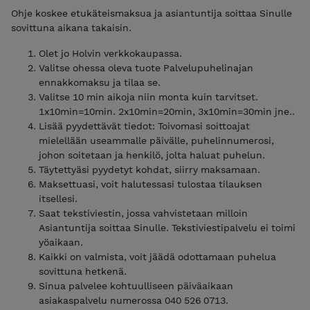
Ohje koskee etukäteismaksua ja asiantuntija soittaa Sinulle
sovittuna aikana takaisin.
Olet jo Holvin verkkokaupassa.
Valitse ohessa oleva tuote Palvelupuhelinajan
ennakkomaksu ja tilaa se.
Valitse 10 min aikoja niin monta kuin tarvitset.
1x10min=10min. 2x10min=20min, 3x10min=30min jne..
Lisää pyydettävät tiedot: Toivomasi soittoajat
mielellään useammalle päivälle, puhelinnumerosi,
johon soitetaan ja henkilö, jolta haluat puhelun.
Täytettyäsi pyydetyt kohdat, siirry maksamaan.
Maksettuasi, voit halutessasi tulostaa tilauksen
itsellesi.
Saat tekstiviestin, jossa vahvistetaan milloin
Asiantuntija soittaa Sinulle. Tekstiviestipalvelu ei toimi
yöaikaan.
Kaikki on valmista, voit jäädä odottamaan puhelua
sovittuna hetkenä.
Sinua palvelee kohtuulliseen päiväaikaan
asiakaspalvelu numerossa 040 526 0713.