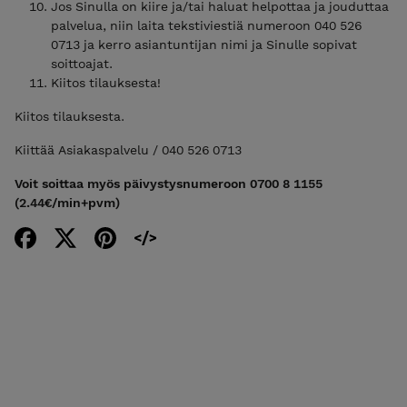
Jos Sinulla on kiire ja/tai haluat helpottaa ja jouduttaa
palvelua, niin laita tekstiviestiä numeroon 040 526
0713 ja kerro asiantuntijan nimi ja Sinulle sopivat
soittoajat.
Kiitos tilauksesta!
Kiitos tilauksesta.
Kiittää Asiakaspalvelu / 040 526 0713
Voit soittaa myös päivystysnumeroon 0700 8 1155
(2.44€/min+pvm)