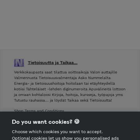
Tietoisuutta ja Taikaa...
Verkkokaupasta saat tilattua soittoaikoja Valon auttajille
Valmennusta Tietoisuusvalmentaja Asko Nummelalta
Energia- ja tietoisuushoitoja hoitolaan tai etäyhteydellä
kotiisi Tähteläiset -lehden diginumeroita Apuvälineitä lottoon
ja omaan kohtaloosi Kirjoja, hoitoja, kursseja, työpajoja yms
Tutustu rauhassa... ja löydät Taikaa sekä Tietoisuutta!
Shop Terms and Conditions
Shop privacy policy
Do you want cookies? 🍪
Cancellation policy
Choose which cookies you want to accept.
CANCEL ORDER
Optional cookies let us show you personalised ads