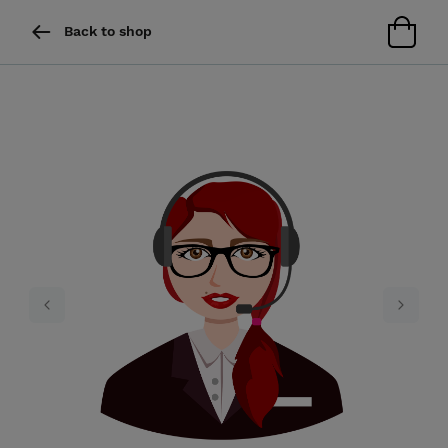
Back to shop
Previous
Next