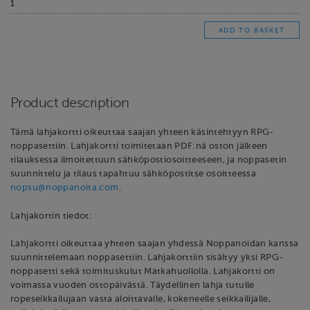
Product description
Tämä lahjakortti oikeuttaa saajan yhteen käsintehtyyn RPG-
noppasettiin. Lahjakortti toimitetaan PDF:nä oston jälkeen
tilauksessa ilmoitettuun sähköpostiosoitteeseen, ja noppasetin
suunnittelu ja tilaus tapahtuu sähköpostitse osoitteessa
nopsu@noppanoita.com
.
Lahjakortin tiedot:
Lahjakortti oikeuttaa yhteen saajan yhdessä Noppanoidan kanssa
suunnittelemaan noppasettiin. Lahjakorttiin sisältyy yksi RPG-
noppasetti sekä toimituskulut Matkahuollolla. Lahjakortti on
voimassa vuoden ostopäivästä. Täydellinen lahja tutulle
ropeseikkailujaan vasta aloittavalle, kokeneelle seikkailijalle,