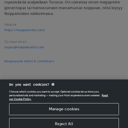
ropesisältöä ateljeellaan Turussa. On toiveissa sitten megapinkit
glitternopat tai hienostuneen mattamustat noppaset, niitä löytyy
Noppanoidan valikoimasta.
Website
https://noppanoita.com/
Contact email
nopsu@noppanoita.com
Noppanoita terms & conditions
Do you want cookies? 🍪
Choose which cookies you want to accept. Optional cookies let us show you
personalised ads and marketing — making your Holvi experience even sweeter.
Read
CREATE
YOUR OWN HOLVI ONLINE STORE IN MINUTES.
our Cookie Policy.
Manage cookies
Holvi Payment Services Ltd is regulated by the Financial Supervisory Authority of
Finland as an Authorised Payment Institution with license to operate in the
European Economic Area.
Reject All
© 2026 Holvi Payment Services Ltd.