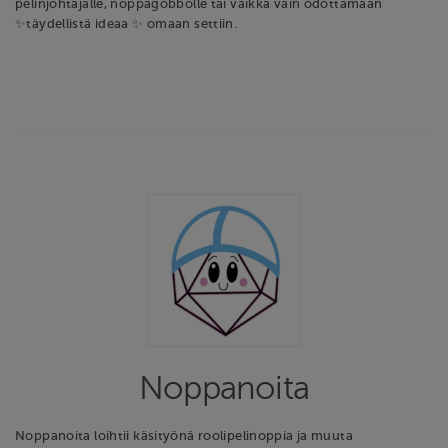
pelinjohtajalle, noppagobbolle tai vaikka vain odottamaan
✨täydellistä ideaa ✨ omaan settiin.
Noppanoita
Noppanoita loihtii käsityönä roolipelinoppia ja muuta