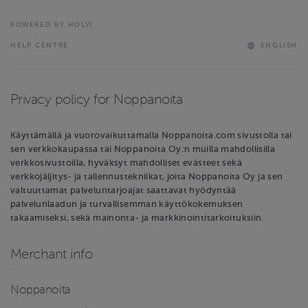
POWERED BY HOLVI
HELP CENTRE
ENGLISH
Privacy policy for Noppanoita
Käyttämällä ja vuorovaikuttamalla Noppanoita.com sivustolla tai
sen verkkokaupassa tai Noppanoita Oy:n muilla mahdollisilla
verkkosivustoilla, hyväksyt mahdolliset evästeet sekä
verkkojäljitys- ja tallennustekniikat, joita Noppanoita Oy ja sen
valtuuttamat palveluntarjoajat saattavat hyödyntää
palvelunlaadun ja turvallisemman käyttökokemuksen
takaamiseksi, sekä mainonta- ja markkinointitarkoituksiin.
Merchant info
Noppanoita