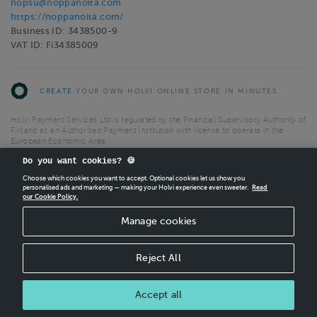
nopsu@noppanoita.com
https://noppanoita.com/
Business ID: 3438500-9
VAT ID: Fi34385009
CREATE
YOUR OWN HOLVI ONLINE STORE IN MINUTES.
Holvi Payment Services Ltd is regulated by the Financial Supervisory Authority of
Finland as an Authorised Payment Institution with license to operate in the
European Economic Area.
© 2026 Holvi Payment Services Ltd.
Do you want cookies? 🍪
Choose which cookies you want to accept. Optional cookies let us show you
Shop Terms and Conditions
CANCEL ORDER
personalised ads and marketing — making your Holvi experience even sweeter.
Read
Shop privacy policy
our Cookie Policy.
Manage cookies
Reject All
Accept all