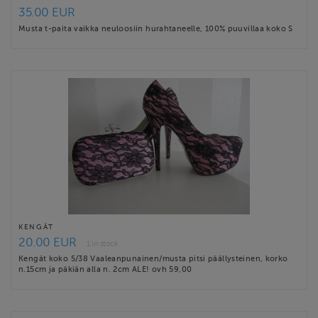
35.00 EUR
Musta t-paita vaikka neuloosiin hurahtaneelle, 100% puuvillaa koko S
KENGÄT
20.00 EUR
1 in stock
Kengät koko 5/38 Vaaleanpunainen/musta pitsi päällysteinen, korko
n.15cm ja päkiän alla n. 2cm ALE! ovh 59,00