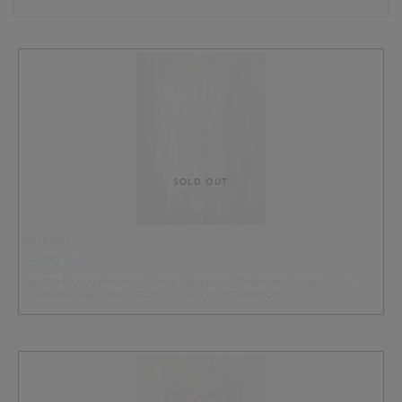
SOLD OUT
PUSEROT
59.00 EUR
Naisten kukkakuvioinen tunika valkoinen, yhdenkoon, sopii S-M-L
kokoiselle, materiaali 50% polyesteri ja 50% viskoosi