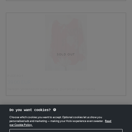
SOLD OUT
PUSEROT
39.00 EUR
Naisten yhdenkoon kukkapaita, punainen pussihelma
Do you want cookies? 🍪
Choose which cookies you want to accept. Optional cookies let us show you
personalised ads and marketing — making your Holvi experience even sweeter.
Read
our Cookie Policy.
CREATE
YOUR OWN HOLVI ONLINE STORE IN MINUTES.