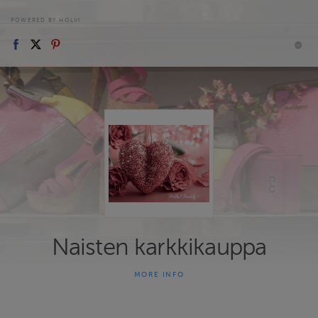
POWERED BY HOLVI
Naisten karkkikauppa
MORE INFO
Yksilöllistä laukku/vaate muotia maailmalta
LAUKKU