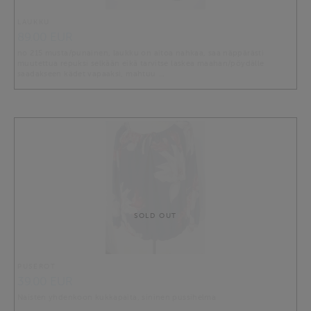
LAUKKU
89.00 EUR
no 215 musta/punainen, laukku on aitoa nahkaa, saa näppärästi
muutettua repuksi selkään eikä tarvitse laskea maahan/pöydälle
saadakseen kädet vapaaksi, mahtuu …
SOLD OUT
PUSEROT
39.00 EUR
Naisten yhdenkoon kukkapaita, sininen pussihelma