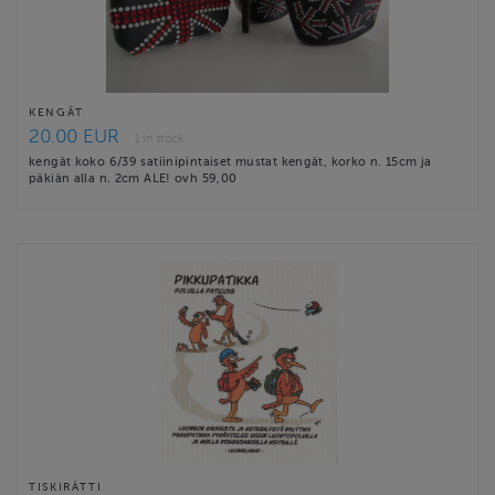
KENGÄT
20.00 EUR
1 in stock
kengät koko 6/39 satiinipintaiset mustat kengät, korko n. 15cm ja
päkiän alla n. 2cm ALE! ovh 59,00
TISKIRÄTTI