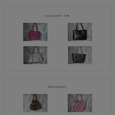
Naisen ehdottomasti tärkein asuste on laukku. Laukku on usein
kantajansa näköinen ja kokoinen. Valikoima koostuu monen
ALELAUKUT 30€
mallisista, värisistä ja kokoisista laukuista. Valikoimassa on käsi-ja
olkalaukut, juhlalaukut, kesäkassit, reput, aidot nahkalaukut ja
lompakot. Käsilaukussa …
Contact email
pirjo.lindroos@gmail.com
Naisten karkkikauppa terms & conditions
KÄSILAUKUT