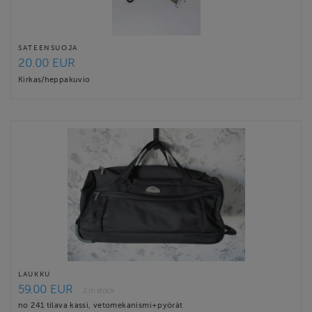
SATEENSUOJA
20.00 EUR
Kirkas/heppakuvio
LAUKKU
59.00 EUR
2 in stock
no 241 tilava kassi, vetomekanismi+pyörät