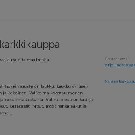
 karkkikauppa
Contact email
/vaate muotia maailmalta
pirjo.lindroos
Naisten karkkika
i tärkein asuste on laukku. Laukku on usein
en ja kokoinen. Valikoima koostuu monen
ä ja kokoisista laukuista. Valikoimassa on käsi-ja
ukut, kesäkassit, reput, aidot nahkalaukut ja
kussa …