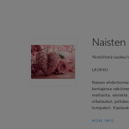
Naisten
Yksilöllistä laukku
LAUKKU
Naisen ehdottomast
kantajansa näköin
mallisista, värisist
olkalaukut, juhlala
lompakot. Käsilau
MORE INFO