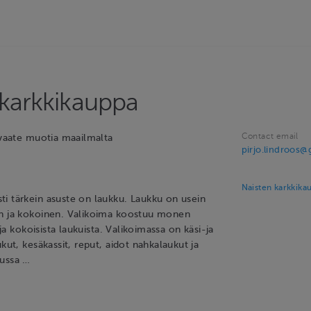
 karkkikauppa
Contact email
/vaate muotia maailmalta
pirjo.lindroos
Naisten karkkika
i tärkein asuste on laukku. Laukku on usein
en ja kokoinen. Valikoima koostuu monen
ä ja kokoisista laukuista. Valikoimassa on käsi-ja
ukut, kesäkassit, reput, aidot nahkalaukut ja
kussa …