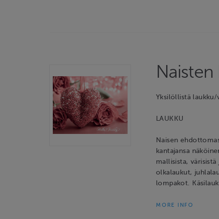
Naisten
Yksilöllistä laukku
LAUKKU
Naisen ehdottomast
kantajansa näköin
mallisista, värisist
olkalaukut, juhlala
lompakot. Käsilau
MORE INFO