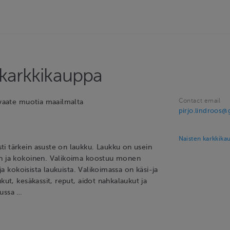
 karkkikauppa
Contact email
/vaate muotia maailmalta
pirjo.lindroos
Naisten karkkika
i tärkein asuste on laukku. Laukku on usein
en ja kokoinen. Valikoima koostuu monen
ä ja kokoisista laukuista. Valikoimassa on käsi-ja
ukut, kesäkassit, reput, aidot nahkalaukut ja
kussa …