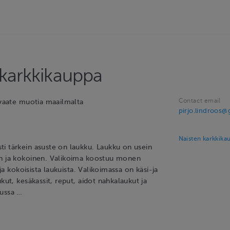
 karkkikauppa
Contact email
/vaate muotia maailmalta
pirjo.lindroos
Naisten karkkika
i tärkein asuste on laukku. Laukku on usein
en ja kokoinen. Valikoima koostuu monen
ä ja kokoisista laukuista. Valikoimassa on käsi-ja
ukut, kesäkassit, reput, aidot nahkalaukut ja
kussa …