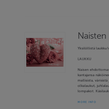
Naisten
Yksilöllistä laukku
LAUKKU
Naisen ehdottomast
kantajansa näköin
mallisista, värisist
olkalaukut, juhlala
lompakot. Käsilau
MORE INFO