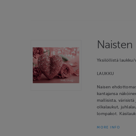
Naisten
Yksilöllistä laukku
LAUKKU
Naisen ehdottomast
kantajansa näköin
mallisista, värisist
olkalaukut, juhlala
lompakot. Käsilau
MORE INFO