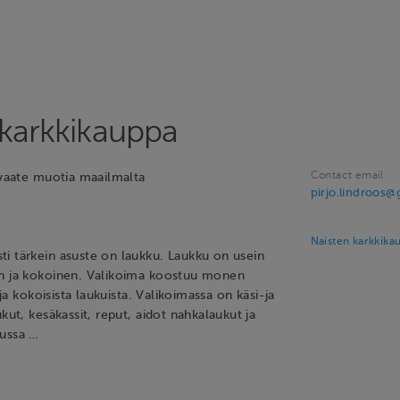
 karkkikauppa
Contact email
/vaate muotia maailmalta
pirjo.lindroos
Naisten karkkika
i tärkein asuste on laukku. Laukku on usein
en ja kokoinen. Valikoima koostuu monen
ä ja kokoisista laukuista. Valikoimassa on käsi-ja
ukut, kesäkassit, reput, aidot nahkalaukut ja
kussa …