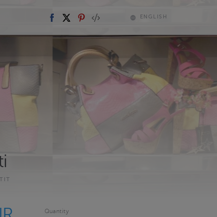
ENGLISH
ti
TIT
UR
Quantity