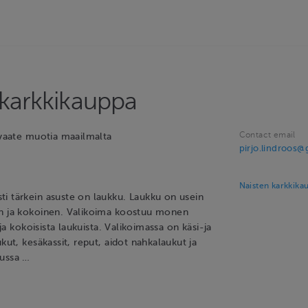
 karkkikauppa
Contact email
/vaate muotia maailmalta
pirjo.lindroos
Naisten karkkika
i tärkein asuste on laukku. Laukku on usein
en ja kokoinen. Valikoima koostuu monen
ä ja kokoisista laukuista. Valikoimassa on käsi-ja
ukut, kesäkassit, reput, aidot nahkalaukut ja
kussa …