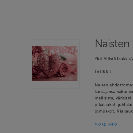
Naisten
Yksilöllistä laukku
LAUKKU
Naisen ehdottomast
kantajansa näköin
mallisista, värisist
olkalaukut, juhlala
lompakot. Käsilau
MORE INFO