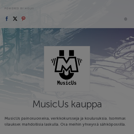
POWERED BY HOLVI
MusicUs kauppa
MusicUs painotuotteita, verkkokursseja ja koulutuksia. Isommat
tilaukset mahdollisia laskulla. Ota meihin yhteyttä sähköpostilla.