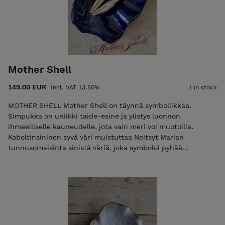
tekijän kämmenen muodon. Hillokulhon mukana tulee
vintage-lusikka ja pieni Bonne Maman vadelmahillo (30g).
Amor Fati on elintarviketurvallinen, uunin ja konepesun
kestävä ja se sopii myös koruille, mustemaalauksen
musteelle tai vaikkapa piirustusliitujen säilytykseen. Hinta:
39€ sis. postikulut kotimaassa
Mother Shell
149.00 EUR
Incl. VAT 13.50%
1 in stock
MOTHER SHELL Mother Shell on täynnä symboliikkaa.
Simpukka on uniikki taide-esine ja ylistys luonnon
ihmeelliselle kauneudelle, jota vain meri voi muotoilla.
Koboltinsininen syvä väri muistuttaa Neitsyt Marian
tunnusomaisinta sinistä väriä, joka symboloi pyhää
taivaallista puhtautta ja kuninkaallisuutta. Muinaisessa
Egyptissä syvää sinistä pidettiin jumalallisena värinä. Minulle
se edustaa ihmistä suuremman äidin luomaa turvaa, johon
voi antautua kannateltavaksi. Mother Shell sopii pienille
tärkeille esineille, kotiavaimille tai sellaisenaan esimerkiksi
kirjapinon päälle. Voidaan käyttää myös kastemaljana tai
tarjoiluastiana. Simpukka on elintarviketurvallinen sekä