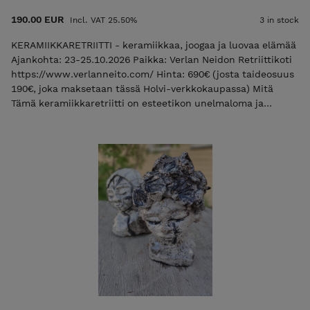
190.00 EUR
Incl. VAT 25.50%
3 in stock
KERAMIIKKARETRIITTI - keramiikkaa, joogaa ja luovaa elämää
Ajankohta: 23-25.10.2026 Paikka: Verlan Neidon Retriittikoti
https://www.verlanneito.com/ Hinta: 690€ (josta taideosuus
190€, joka maksetaan tässä Holvi-verkkokaupassa) Mitä
Tämä keramiikkaretriitti on esteetikon unelmaloma ja
elämysviikonloppu, joka yhdistää keramiikan kauneuden,
käsillä tekemisen ilon ja joogan lempeän kehoa hellivän
läsnäolon. Pakkaa siis villasukat ja lempineuleesi mukaan ja
suuntaa kanssamme minilomalle vuoden pimeimpään ja
tunnelmallisimpaan aikaan. CERAMIC VESSEL for Your Own
Creative Spirit ✨ Verlan retriittikodin lämmin tunnelma on
kuin tehty ainutkertaisten keramiikkaesineiden muotoiluun.
Laskeudumme kuuntelemaan sisältämme syntyviä muotoja
ja luomaan keramiikkaesineitä, jotka kannattelevat
sisällämme olevaa luovaa henkeä. Tällä retriitillä emme siis
lähesty savimuotoilua ulkoapäin tekniikan kautta vaan
sisältä käsin. Valmis esineesi voi olla esimerkiksi ruukku,
veistos tai käyttöesine, johon voit asetella talven
tuoksuvimmat havut ja ensi kesän kauneimmat kukat.