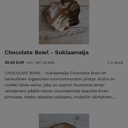
kotimaassa
Chocolate Bowl - Suklaamalja
39.00 EUR
Incl. VAT 13.50%
1 in stock
CHOCOLATE BOWL - Suklaamalja Chocolate Bowl on
herkullinen orgaanisen luonnonmuodon ylistys. Kulho on
uniikki taide-esine, joka on saanut muotonsa lempi
rantakiveni päällä meren muovaamista kaarista kiven
pinnassa. Koska rakastan suklaata, mukailin värityksen
kuvastamaan marmoroitua suklaata. Vaalea väri on maalattu
savella. Chocolate Bowl setti sisältää vintage-
konvehtiottimet. Chocolate Bowl sopii pienille tärkeille
esineille, taidetarvikkeille tai sellaisenaan esimerkiksi
kirjapinon päälle. Voidaan käyttää myös jälkiruokakulhona