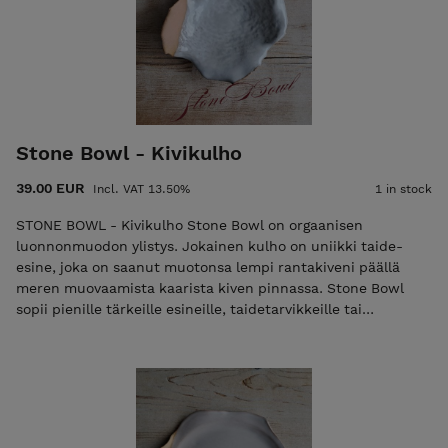
uunin ja astianpesukoneen kestävä. Suosittelen käsin
tiskaamista osalasituksen vuoksi. Keramiikka ja lasite Leveys
24cm Korkeus 9,5cm Syvyys 19cm Hinta: 149€ sis. postikulut
kotimaassa
Stone Bowl - Kivikulho
39.00 EUR
Incl. VAT 13.50%
1 in stock
STONE BOWL - Kivikulho Stone Bowl on orgaanisen
luonnonmuodon ylistys. Jokainen kulho on uniikki taide-
esine, joka on saanut muotonsa lempi rantakiveni päällä
meren muovaamista kaarista kiven pinnassa. Stone Bowl
sopii pienille tärkeille esineille, taidetarvikkeille tai
sellaisenaan esimerkiksi kirjapinon päälle. Voidaan käyttää
myös jälkiruokakulhona tai tarjoiluastiana. Settiin kuuluu
kaunis vintage-lusikka. Kulho on elintarviketurvallinen sekä
uunin ja astianpesukoneen kestävä. Suosittelen käsin
tiskaamista osalasituksen vuoksi. Läpimitta n. 15cm Korkeus
vaihtelee n. 3-5cm Hinta: 39€ sis. postikulut kotimaassa