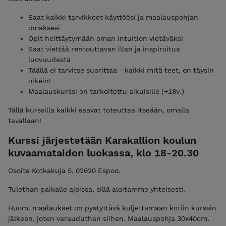
Saat kaikki tarvikkeet käyttöösi ja maalauspohjan
omaksesi
Opit heittäytymään oman intuition vietäväksi
Saat viettää rentouttavan illan ja inspiroitua
luovuudesta
Täällä ei tarvitse suorittaa - kaikki mitä teet, on täysin
oikein!
Maalauskurssi on tarkoitettu aikuisille (+18v.)
Tällä kurssilla kaikki saavat toteuttaa itseään, omalla
tavallaan!
Kurssi järjestetään Karakallion koulun
kuvaamataidon luokassa, klo 18-20.30
Osoite Kotkakuja 5, 02620 Espoo.
Tulethan paikalle ajoissa, sillä aloitamme yhteisesti.
Huom. maalaukset on pystyttävä kuljettamaan kotiin kurssin
jälkeen, joten varauduthan siihen. Maalauspohja 30x40cm.