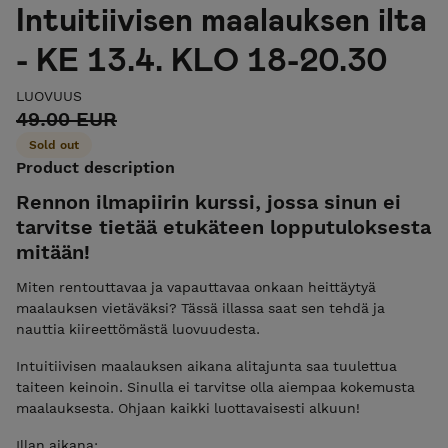
Intuitiivisen maalauksen ilta
- KE 13.4. KLO 18-20.30
LUOVUUS
49.00 EUR
Sold out
Product description
Rennon ilmapiirin kurssi, jossa sinun ei
tarvitse tietää etukäteen lopputuloksesta
mitään!
Miten rentouttavaa ja vapauttavaa onkaan heittäytyä
maalauksen vietäväksi? Tässä illassa saat sen tehdä ja
nauttia kiireettömästä luovuudesta.
Intuitiivisen maalauksen aikana alitajunta saa tuulettua
taiteen keinoin. Sinulla ei tarvitse olla aiempaa kokemusta
maalauksesta. Ohjaan kaikki luottavaisesti alkuun!
Illan aikana: