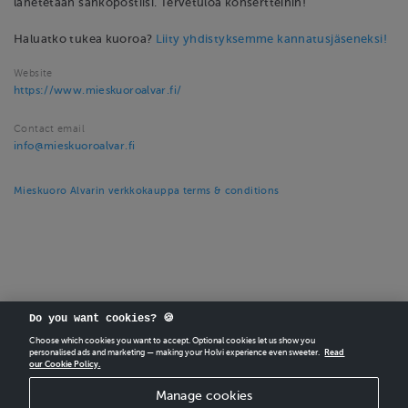
lähetetään sähköpostiisi. Tervetuloa konsertteihin!
Haluatko tukea kuoroa?
Liity yhdistyksemme kannatusjäseneksi!
Website
https://www.mieskuoroalvar.fi/
Contact email
info@mieskuoroalvar.fi
Mieskuoro Alvarin verkkokauppa terms & conditions
Do you want cookies? 🍪
Choose which cookies you want to accept. Optional cookies let us show you
personalised ads and marketing — making your Holvi experience even sweeter.
Read
our Cookie Policy.
CREATE
YOUR OWN HOLVI ONLINE STORE IN MINUTES.
Manage cookies
Holvi Payment Services Ltd is regulated by the Financial Supervisory Authority of