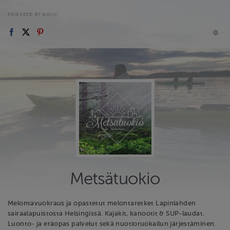
POWERED BY HOLVI
Metsätuokio
Melontavuokraus ja opastetut melontaretket Lapinlahden
sairaalapuistosta Helsingissä. Kajakit, kanootit & SUP-laudat.
Luonto- ja eräopas palvelut sekä nuotioruokailun järjestäminen.