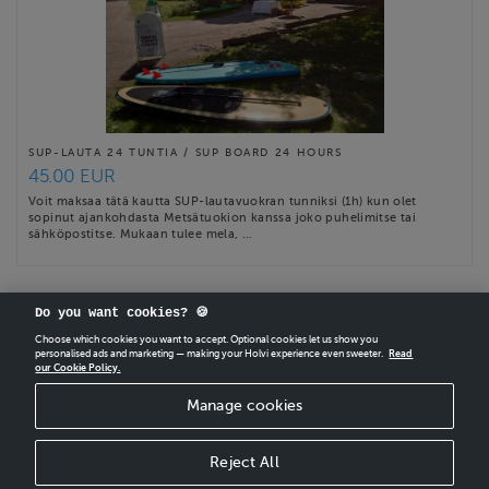
SUP-LAUTA 24 TUNTIA / SUP BOARD 24 HOURS
45.00 EUR
Voit maksaa tätä kautta SUP-lautavuokran tunniksi (1h) kun olet
sopinut ajankohdasta Metsätuokion kanssa joko puhelimitse tai
sähköpostitse. Mukaan tulee mela, …
Do you want cookies? 🍪
Choose which cookies you want to accept. Optional cookies let us show you
personalised ads and marketing — making your Holvi experience even sweeter.
Read
our Cookie Policy.
CREATE
YOUR OWN HOLVI ONLINE STORE IN MINUTES.
Manage cookies
Holvi Payment Services Ltd is regulated by the Financial Supervisory Authority of
Finland as an Authorised Payment Institution with license to operate in the
European Economic Area.
Reject All
© 2026 Holvi Payment Services Ltd.