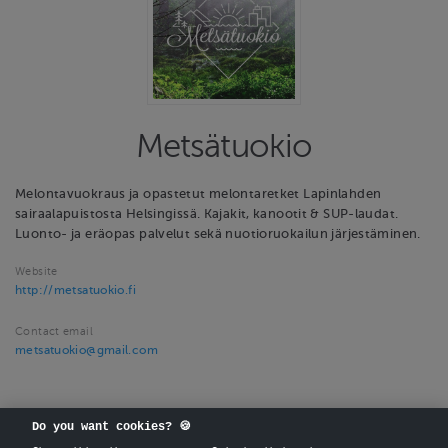
Metsätuokio
Melontavuokraus ja opastetut melontaretket Lapinlahden
sairaalapuistosta Helsingissä. Kajakit, kanootit & SUP-laudat.
Luonto- ja eräopas palvelut sekä nuotioruokailun järjestäminen.
Website
http://metsatuokio.fi
Contact email
metsatuokio@gmail.com
Do you want cookies? 🍪