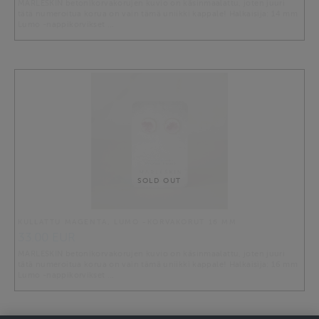
MARLESKIN betonikorvakorujen kuvio on käsinmaalattu, joten juuri
tätä numeroitua korua on vain tämä uniikki kappale! Halkaisija: 14 mm
Lumo -nappikorvikset …
SOLD OUT
KULLATTU MAGENTA, LUMO -KORVAKORUT 16 MM
33.00 EUR
MARLESKIN betonikorvakorujen kuvio on käsinmaalattu, joten juuri
tätä numeroitua korua on vain tämä uniikki kappale! Halkaisija: 16 mm
Lumo -nappikorvikset …