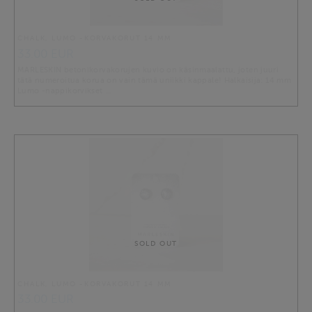
CHALK, LUMO -KORVAKORUT 14 MM
33.00 EUR
MARLESKIN betonikorvakorujen kuvio on käsinmaalattu, joten juuri
tätä numeroitua korua on vain tämä uniikki kappale! Halkaisija: 14 mm
Lumo -nappikorvikset …
SOLD OUT
CHALK, LUMO -KORVAKORUT 14 MM
33.00 EUR