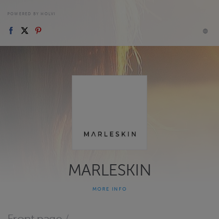
POWERED BY HOLVI
MARLESKIN
MORE INFO
MARLESKIN - Mari Leskinen
Ihanaa, että olet löytänyt verkkokauppaani! Mikäli et löydä täältä