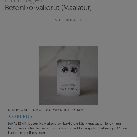
Front page
/
mieleistäsi, niin ole rohkeasti minuun yhteydessä esim.
Betonikorvakorut (Maalatut)
instagramin kautta, sillä vain murto-osa valmiista tuotteistani on
täällä verkkokaupassa. Tämä johtuu siitä, että tuotteeni ovat
ALL PRODUCTS
uniikkeja tai piensarjaa, …
Website
http://www.marleskin.com
Contact email
info@marleskin.com
MARLESKIN terms & conditions
CHARCOAL, LUMO -KORVAKORUT 16 MM
33.00 EUR
MARLESKIN betonikorvakorujen kuvio on käsinmaalattu, joten juuri
tätä numeroitua korua on vain tämä uniikki kappale! Halkaisija: 16 mm
Lumo -nappikorvikset …