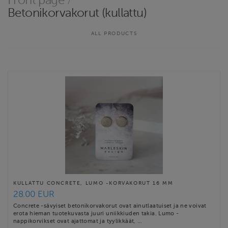
Front page
/
mieleistäsi, niin ole rohkeasti minuun yhteydessä esim.
Betonikorvakorut (kullattu)
instagramin kautta, sillä vain murto-osa valmiista tuotteistani on
täällä verkkokaupassa. Tämä johtuu siitä, että tuotteeni ovat
ALL PRODUCTS
uniikkeja tai piensarjaa, …
Website
http://www.marleskin.com
Contact email
info@marleskin.com
MARLESKIN terms & conditions
KULLATTU CONCRETE, LUMO -KORVAKORUT 16 MM
28.00 EUR
Concrete -sävyiset betonikorvakorut ovat ainutlaatuiset ja ne voivat
erota hieman tuotekuvasta juuri uniikkiuden takia. Lumo -
nappikorvikset ovat ajattomat ja tyylikkäät, …