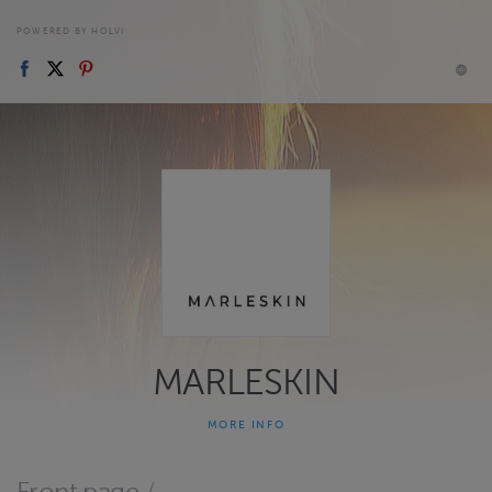
POWERED BY HOLVI
MARLESKIN
MORE INFO
MARLESKIN - Mari Leskinen
Ihanaa, että olet löytänyt verkkokauppaani! Mikäli et löydä täältä