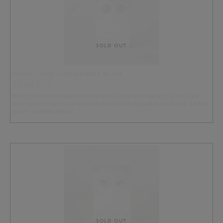
SOLD OUT
CHALK, LUMO -KORVAKORUT 14 MM
33.00 EUR
MARLESKIN betonikorvakorujen kuvio on käsinmaalattu, joten juuri
tätä numeroitua korua on vain tämä uniikki kappale! Halkaisija: 14 mm
Lumo -nappikorvikset …
SOLD OUT