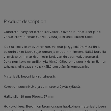
Product description
Concrete -sävyiset betonikorvakorut ovat ainutlaatuiset ja ne
voivat erota hieman tuotekuvasta juuri uniikkiuden takia.
Kiekka -korvikset ovat rennot, veikeät ja tyylikkäät. Metallin ja
betonin liitto luovat ajattoman ja modernin ilmeen. Näillä koruilla
viimeistelet niin arkisen kuin juhlavankin asun vaivattomasti.
Jokainen koru on uniikki yksilönsä. Olipa oma suosikkisi millainen
tahansa, niin saat siitä pitkäikäisen elämänkumppanin.
Materiaali: betoni ja kirurginteräs
Korut on suunniteltu ja valmistettu Jyväskylässä.
Halkaisija: 18 mm Pituus: 37 mm
Hoito-ohjeet: Betoni on luonnostaan huokoinen materiaali, joten