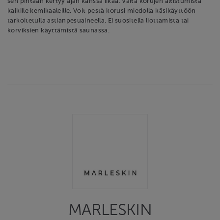
sen pintaan kertyy ajan kanssa likaa. Vältä korujen altistumista
kaikille kemikaaleille. Voit pestä korusi miedolla käsikäyttöön
tarkoitetulla astianpesuaineella. Ei suositella liottamista tai
korviksien käyttämistä saunassa.
MARLESKIN