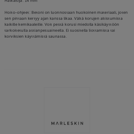
Halkaisija: 14 mm
Hoito-ohjeet: Betoni on luonnostaan huokoinen materiaali, joten
sen pintaan kertyy ajan kanssa likaa. Vältä korujen altistumista
kaikille kemikaaleille. Voit pestä korusi miedolla käsikäyttöön
tarkoitetulla astianpesuaineella. Ei suositella liottamista tai
korviksien käyttämistä saunassa.