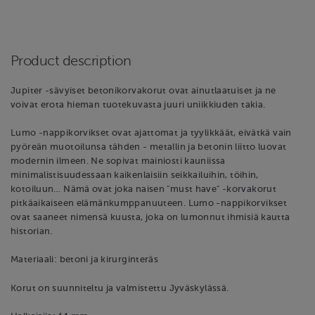
Product description
Jupiter -sävyiset betonikorvakorut ovat ainutlaatuiset ja ne
voivat erota hieman tuotekuvasta juuri uniikkiuden takia.
Lumo -nappikorvikset ovat ajattomat ja tyylikkäät, eivätkä vain
pyöreän muotoilunsa tähden - metallin ja betonin liitto luovat
modernin ilmeen. Ne sopivat mainiosti kauniissa
minimalistisuudessaan kaikenlaisiin seikkailuihin, töihin,
kotoiluun… Nämä ovat joka naisen "must have" -korvakorut
pitkäaikaiseen elämänkumppanuuteen. Lumo -nappikorvikset
ovat saaneet nimensä kuusta, joka on lumonnut ihmisiä kautta
historian.
Materiaali: betoni ja kirurginteräs
Korut on suunniteltu ja valmistettu Jyväskylässä.