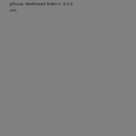
pituus. Keskiosan koko n. 5 x 2
cm.