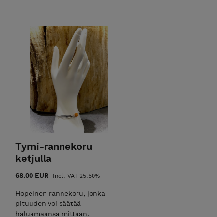
Tyrni-rannekoru
ketjulla
68.00 EUR
Incl. VAT 25.50%
Hopeinen rannekoru, jonka
pituuden voi säätää
haluamaansa mittaan.