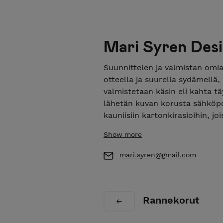
Mari Syren Des
Suunnittelen ja valmistan omia 
otteella ja suurella sydämellä
valmistetaan käsin eli kahta t
lähetän kuvan korusta sähköpo
kauniisiin kartonkirasioihin, jo
Show more
mari.syren@gmail.com
Rannekorut