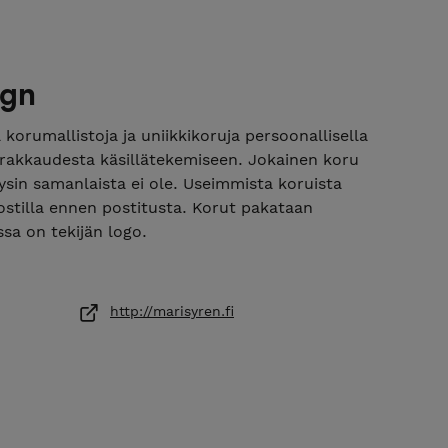
ign
korumallistoja ja uniikkikoruja persoonallisella
, rakkaudesta käsillätekemiseen. Jokainen koru
äysin samanlaista ei ole. Useimmista koruista
stilla ennen postitusta. Korut pakataan
issa on tekijän logo.
http://marisyren.fi