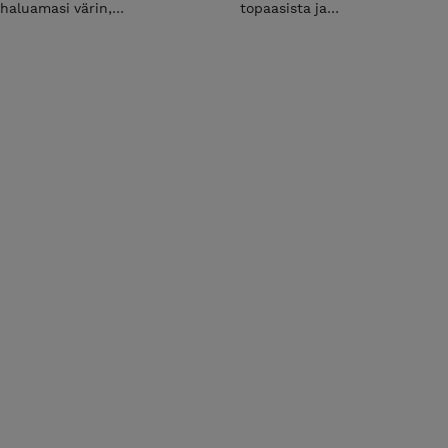
haluamasi värin,
topaasista ja
vaihtoehtoina Magic blue
vuorikidehelmestä.
(siniset ja violetit sävyt), Magic
Säädettävä pituus eli käy
apple (punaiset ja vihreät
monen kokoiseen ranteeseen.
sävyt), Magic green (vihreä).