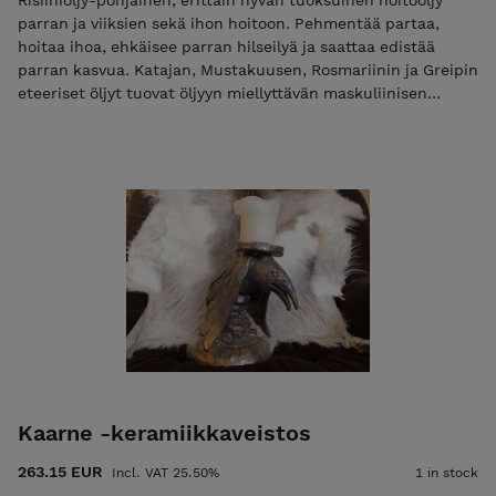
Risiiniöljy-pohjainen, erittäin hyvän tuoksuinen hoitoöljy
parran ja viiksien sekä ihon hoitoon. Pehmentää partaa,
hoitaa ihoa, ehkäisee parran hilseilyä ja saattaa edistää
parran kasvua. Katajan, Mustakuusen, Rosmariinin ja Greipin
eteeriset öljyt tuovat öljyyn miellyttävän maskuliinisen
tuoksun sekä luonnon ja maan voimaa. Pakattu helposti
käytettävään ja mukana kulkevaan lasipulloon. Sekoita hyvin
ennen jokaista käyttökertaa. Tuote myydään kuriositeettina
ja viihdetuotteena jonka vaikutuksista ei voida antaa takeita.
Tuotteen ulkonäkö saattaa vaihdella.
Kaarne -keramiikkaveistos
263.15 EUR
Incl. VAT 25.50%
1 in stock