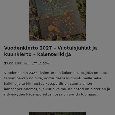
koruja, yrttisaippuoita ja -voiteita.
Mikä tahansa mieltäsi askarruttaa, ota rohkeasti
yhteyttä. MagaLacriman löydät myös Facebookista,
Instagramista sekä Pinterestistä.
CUSTOMER SERVICE ALSO AVAILABLE IN ENGLISH.
In any question, contact: sanna.magalacrima @
Vuodenkierto 2027 - Vuotuisjuhlat ja
gmail.com
kuunkierto - kalenterikirja
27.00 EUR
Incl. VAT 13.50%
Vuodenkierto 2027 -kalenteri on kokonaisuus, joka on luotu
tämän päivän noidille, noituudesta kiinnostuneille sekä
kaikille joita kiinnostaa kotoperäinen suomalainen
kansanperinnemagia ja kuun voima. Kalenteri on historian ja
nykyisyyden kädenpuristus, jossa on pyritty luomaan
vanhasta perinteestä nykyiseen elämänmenoon sopiva
tulkinta. Sen tarkoitus on antaa kotimaisesta juurevasta
noituudesta sekä kansanperinteen kuunkierrosta