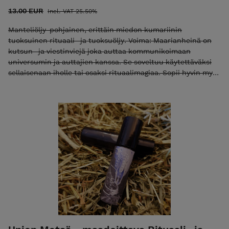
13.00 EUR
Incl. VAT 25.50%
Manteliöljy-pohjainen, erittäin miedon kumariinin
tuoksuinen rituaali- ja tuoksuöljy. Voima: Maarianheinä on
kutsun- ja viestinviejä joka auttaa kommunikoimaan
universumin ja auttajien kanssa. Se soveltuu käytettäväksi
sellaisenaan iholle tai osaksi rituaalimagiaa. Sopii hyvin myös
joogaan, meditointiin, rumpupiiriin ja vuodenpyörän
sapattien viettoon. Pakattu helposti käytettävään ja mukana
kulkevaan roll-on-lasipulloon. Tuote myydään kuriositeettina
ja viihdetuotteena jonka vaikutuksista ei voida antaa takeita.
Tuotteen ulkonäkö saattaa vaihdella.