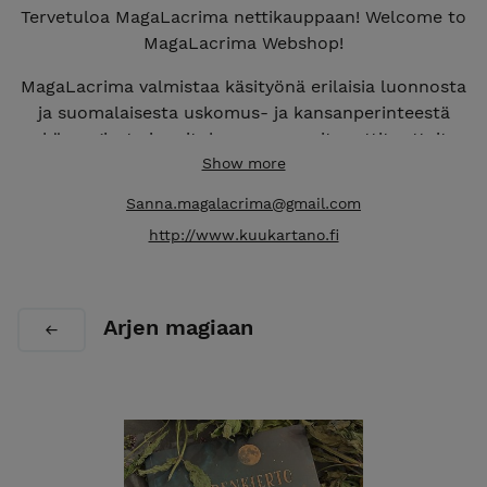
Tervetuloa MagaLacrima nettikauppaan! Welcome to
MagaLacrima Webshop!
MagaLacrima valmistaa käsityönä erilaisia luonnosta
ja suomalaisesta uskomus- ja kansanperinteestä
sekä magiasta innoituksensa saaneita yrttituotteita,
suitsukkeita, kynttilöitä, saippuoita, luutuotteita ja
Show more
koruja.
Sanna.magalacrima@gmail.com
MagaLacriman tuotteet ovat uniikkeja
http://www.kuukartano.fi
yksittäiskappaleita tai muutaman kappaleen sarjoja,
joissa kaikissa näkyy käsillä tekemisen jälki. Mukana
on myös ripaus taikaa ja kansanmagiaa!
Arjen magiaan
MagaLacriman koruista huokuu menneen ajan henki,
luu-tuotteissa kulkee mukana elämän kiertokulku ja
oman puutarhan yrteissä, yrttituotteissa, voiteissa ja
öljyissä asuu maan, kuun ja auringon ikiaikainen
voima. Mukana kulkee toisinaan myös yrittäjä-
ystävien käsityönä valmistamia tuotteita kuten