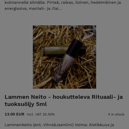
kolmannelle silmälle. Pirteä, raikas, iloinen, hedelmäinen ja
energisoiva, manteli- ja /tai
viinirypäleensiemenöljypohjainen, erittäin hyväntuoksuinen
rituaali- ja tuoksuöljy. Tuoksuöljy on valmistettu 100%
luonnollisista kasveista ja eteerisistä öljyistä ja se sopii myös
tuoksuöljyksi monelle joka ei esimerkiksi astman tms. takia
siedä voimakkaita hajusteita. Sopii hyvin myös
rituaalimagiaan, joogaan, meditointiin, rumpupiiriin ja
vuodenpyörän sapattien viettoon. Manteli- ja/tai
viinirypäleensiemenöljypohjainen, erittäin hyvän tuoksuinen
rituaali- ja tuoksuöljy. Pakattu helposti käytettävään ja
mukana kulkevaan roll-on-lasipulloon. Tuote myydään
kuriositeettina ja viihdetuotteena jonka vaikutuksista ei
voida antaa takeita. Tuotteen ulkonäkö saattaa vaihdella.
Lammen Neito - houkutteleva Rituaali- ja
tuoksuöljy 5ml
13.00 EUR
Incl. VAT 25.50%
4 in stock
LammenNeito (ent. VihreäJasmiini) Voima: Aistikkuus ja