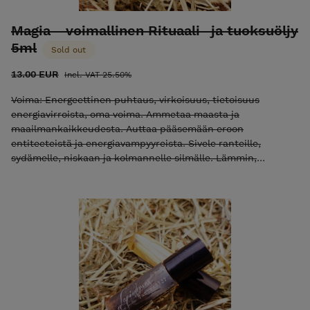
Magia - voimallinen Rituaali- ja tuoksuöljy
5ml
Sold out
13.00 EUR
Incl. VAT 25.50%
Voima: Energeettinen puhtaus, virkoisuus, tietoisuus
energiavirroista, oma voima. Ammetaa maasta ja
maailmankaikkeudesta. Auttaa pääsemään eroon
entiteeteistä ja energiavampyyreista. Sivele ranteille,
sydämelle, niskaan ja kolmannelle silmälle. Lämmin,
mausteinen, mystinen, voimauttava ja maadoittava manteli-
ja/tai viinirypäleensiemenöljypohjainen, erittäin
hyväntuoksuinen rituaali- ja tuoksuöljy. Tuoksuöljy on
valmistettu 100% luonnollisista kasveista ja eteerisistä
öljyistä ja se sopii myös tuoksuöljyksi monelle joka ei
esimerkiksi astman tms. takia siedä voimakkaita hajusteita.
Sopii hyvin myös rituaalimagiaan, joogaan, meditointiin,
rumpupiiriin ja vuodenpyörän sapattien viettoon. Pakattu
helposti käytettävään ja mukana kulkevaan roll-on-
lasipulloon. Tuote myydään kuriositeettina ja