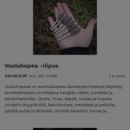
kiinnostuneille, niitä hengittäville tai kansanmagiaa
harjoittaville noidille ja pakanoille kiinnekohta pohjoiseen
vuodenkiertoon ja siihen liittyviin vuotuisiin ja kuunkierron
syklissä kulkeviin juhlamenoihin.\ \ Kalenteri on kolmen
naisen yhteistyön tulos jossa jokainen on antanut
kokonaisuuteen vahvuutensa ja tietotaitonsa suomalaisista
perinteistä. Kalenterin tekstit:\ Piia Hintikainen\ Petra
Hintikainen /Puutarhaponi Vuotuisjuhlien tekstit:\ Sanna
Vanhala / MagaLacrima Taitto ja graafinen suunnittelu:\
Petra Hintikainen Kuvat: \ Laura Clark Painopaikka:\ Sava
Grãmata\ Latvia 2026
Vuoluhopea -riipus
114.00 EUR
Incl. VAT 25.50%
3 in stock
Vuoluhopeaa on suomalaisessa kansanperinteessä käytetty
arvokkaimpana uhrilahjana hengille, väelle, jumalille ja
esivanhemmille. Olutta, ihraa, leipää, suolaa ja hopeaa
uhrattiin kuppikivillä, kalmistoissa, metsässä ja pelloilla,
pyhillä puilla ja lähteillä. Uhreilla toivottiin onnea ja
menestystä, suojelua, hyvää satoa ja vaurautta.
Kansanmagiassa uhraus oli osa jokapäiväistä arkea ja koska
voimaa ja väkeä oli kaikkialla myös uhrin saattoi antaa missä