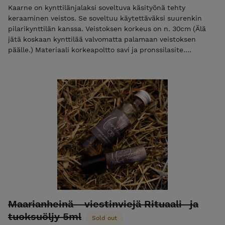
Kaarne on kynttilänjalaksi soveltuva käsityönä tehty
keraaminen veistos. Se soveltuu käytettäväksi suurenkin
pilarikynttilän kanssa. Veistoksen korkeus on n. 30cm (Älä
jätä koskaan kynttilää valvomatta palamaan veistoksen
päälle.) Materiaali korkeapoltto savi ja pronssilasite.
Valmistettu käsityönä Suomessa. Valmistaja MagaLacrima.
Maarianheinä - viestinviejä Rituaali- ja
tuoksuöljy 5ml
Sold out