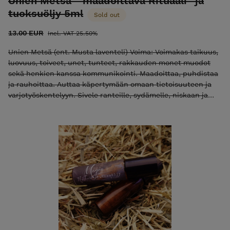
Unien Metsä - maadoittava Rituaali- ja
tuoksuöljy 5ml
Sold out
13.00 EUR
Incl. VAT 25.50%
Unien Metsä (ent. Musta laventeli) Voima: Voimakas taikuus,
luovuus, toiveet, unet, tunteet, rakkauden monet muodot
sekä henkien kanssa kommunikointi. Maadoittaa, puhdistaa
ja rauhoittaa. Auttaa käpertymään omaan tietoisuuteen ja
varjotyöskentelyyn. Sivele ranteille, sydämelle, niskaan ja
kolmannelle silmälle. Maanläheinen, rauhoittava, turvallinen
ja maadoittava, manteli- ja/tai viinirypäleensiemenöljy-
pohjainen, erittäin hyväntuoksuinen rituaali- ja tuoksuöljy.
Tuoksuöljy on valmistettu 100% luonnollisista kasveista ja
eteerisistä öljyistä ja se sopii myös tuoksuöljyksi monelle
joka ei esimerkiksi astman tms. takia siedä voimakkaita
hajusteita. Sopii hyvin myös rituaalimagiaan, joogaan,
meditointiin, rumpupiiriin ja vuodenpyörän sapattien
viettoon. Pakattu helposti käytettävään ja mukana kulkevaan
roll-on-lasipulloon. Tuote myydään kuriositeettina ja
viihdetuotteena jonka vaikutuksista ei voida antaa takeita.
Tuotteen ulkonäkö saattaa vaihdella.