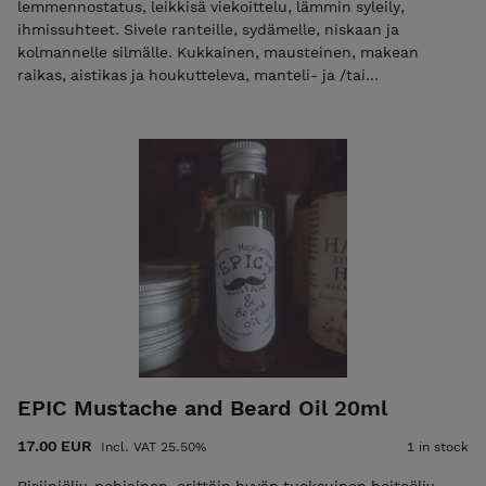
lemmennostatus, leikkisä viekoittelu, lämmin syleily,
ihmissuhteet. Sivele ranteille, sydämelle, niskaan ja
kolmannelle silmälle. Kukkainen, mausteinen, makean
raikas, aistikas ja houkutteleva, manteli- ja /tai
viinirypäleensiemenöljypohjainen, erittäin hyväntuoksuinen
rituaali- ja tuoksuöljy. Tuoksuöljy on valmistettu 100%
luonnollisista kasveista ja eteerisistä öljyistä ja se sopii myös
tuoksuöljyksi monelle joka ei esimerkiksi astman tms. takia
siedä voimakkaita hajusteita. Sopii hyvin myös
rituaalimagiaan, lemmentaikoihin, meditointiin, rumpupiiriin
ja vuodenpyörän sapattien viettoon. Pakattu helposti
käytettävään ja mukana kulkevaan roll-on-lasipulloon. Tuote
myydään kuriositeettina ja viihdetuotteena jonka
vaikutuksista ei voida antaa takeita. Tuotteen ulkonäkö
saattaa vaihdella.
EPIC Mustache and Beard Oil 20ml
17.00 EUR
Incl. VAT 25.50%
1 in stock