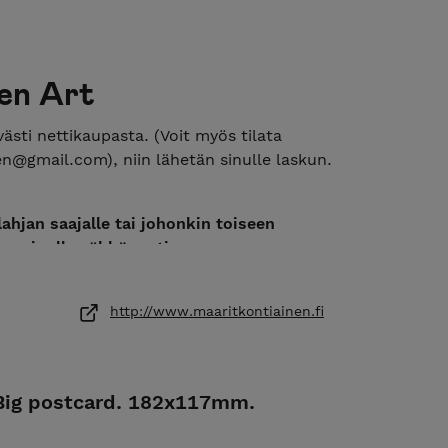
en Art
ästi nettikaupasta. (Voit myös tilata
en@gmail.com), niin lähetän sinulle laskun.
ahjan saajalle tai johonkin toiseen
ite minulle sähköpostissa:
rakkaat." Saatavilla originaaligrafiikastani
http://www.maaritkontiainen.fi
vihkoja, magneetteja, tyynyjä ja pussukoita.
 Taidekoulussa, Kankaanpään Taidekoulussa,
iopistossa ja Lapin Yliopistossa. Maarit asuu ja
. Big postcard. 182x117mm.
 Lapissa. Jos haluat tilata suuremman määrän,
sinulla on muuta kysyttävä, niin olethan