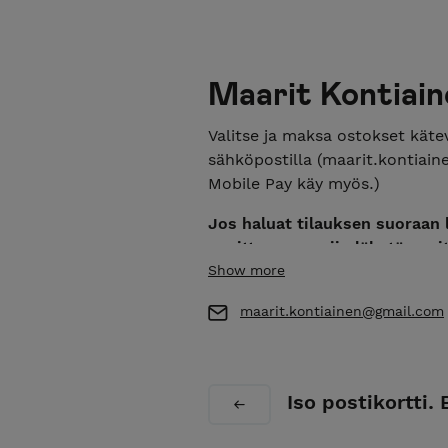
Maarit Kontiain
Valitse ja maksa ostokset kätev
sähköpostilla (maarit.kontiain
Mobile Pay käy myös.)
Jos haluat tilauksen suoraan l
osoitteeseen, niin lähetä oso
maarit.kontiainen@gmail.com
Show more
"Eläimet ja luonto ovat minulle 
maarit.kontiainen@gmail.com
painettuja printtejä, kortteja, 
Maarit on opiskellut Limingan
Kuvataideakatemiassa, Aalto Yl
Iso postikortti
työskentelee nykyisin Levillä,
tai jos et löydä etsimääsi, tai 