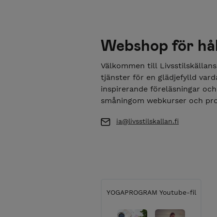
Webshop för håll
Välkommen till Livsstilskäll
tjänster för en glädjefylld vard
inspirerande föreläsningar och 
småningom webkurser och prod
ia@livsstilskallan.fi
YOGAPROGRAM Youtube-fil