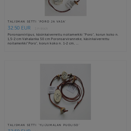
TALISMAN SETTI "PORO JA VASA"
32.50 EUR
1 in stock
Poronsarviriipus, käsinkaiverrettu noitamerkki "Poro", korun koko n.
1,5-2 cm Vahalanka 50 cm Poronsarviranneke, käsinkaiverrettu
noitamerkki"Poro", korun koko n. 1-2 cm, …
TALISMAN SETTI "YLIJUMALAN PUOLISO"