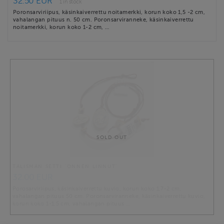
32.50 EUR
1 in stock
Poronsarviriipus, käsinkaiverrettu noitamerkki, korun koko 1,5 -2 cm,
vahalangan pituus n. 50 cm. Poronsarviranneke, käsinkaiverrettu
noitamerkki, korun koko 1-2 cm, …
SOLD OUT
TALISMAN SETTI "ONNEN LINNUT"
32.00 EUR
Porosarviriipus, käsinkaiverrettu kuvio, korun koko 1,7-2 cm,
vahalangan pituus 50 cm. Poronsarviranneke, käsinkaiverrettu kuvio,
korun koko 1-1,5 cm, vahalangan pituus …