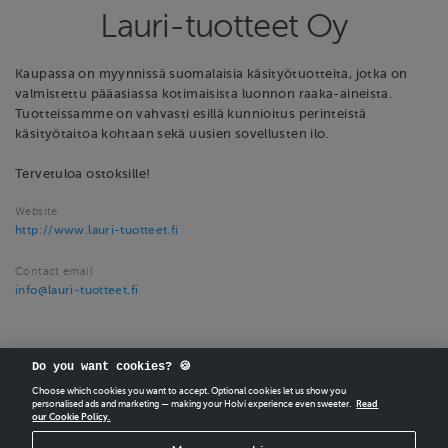
Lauri-tuotteet Oy
Kaupassa on myynnissä suomalaisia käsityötuotteita, jotka on
valmistettu pääasiassa kotimaisista luonnon raaka-aineista.
Tuotteissamme on vahvasti esillä kunnioitus perinteistä
käsityötaitoa kohtaan sekä uusien sovellusten ilo.
Tervetuloa ostoksille!
Website
http://www.lauri-tuotteet.fi
Contact email
info@lauri-tuotteet.fi
Do you want cookies? 🍪
Choose which cookies you want to accept. Optional cookies let us show you
personalised ads and marketing — making your Holvi experience even sweeter.
Read
our Cookie Policy.
CREATE
YOUR OWN HOLVI ONLINE STORE IN MINUTES.